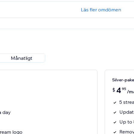
Läs fler omdömen
Månatligt
Silver-pak
4
95
$
/m
5 stre
Update
a day
Up to 
Remov
tream logo