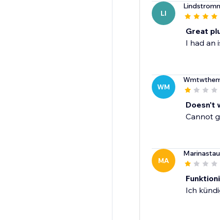
Lindstrom
LI
Great plu
I had an 
Wmtwthem
WM
Doesn't 
Cannot ge
Marinasta
MA
Funktion
Ich kündi