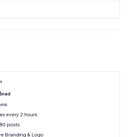
et
ånad
ams
s every 2 hours
80 posts
e Branding & Logo