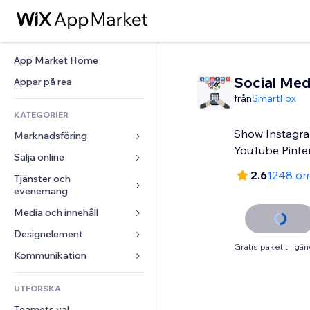
App Market Home
Social Med
Appar på rea
från
SmartFox
KATEGORIER
Show Instagr
Marknadsföring
YouTube Pinte
Sälja online
Annonser
2.6
1248 o
Mobil
Tjänster och 
Appar för butiker
evenemang
Statistik
Frakt och leverans
Media och innehåll
Hotell
Sociala medier
Sälj-knappar
Evenemang
Designelement
Galleri
SEO
Onlinekurser
Gratis paket tillgän
Restauranger
Musik
Interaktioner
Kartor och navigering
Kommunikation 
Beställtryck
Fastigheter
Podcasts
Listningar
Integritet och säkerhet
Redovisning
Formulär
UTFORSKA
Bokningar
Fotografering
E-post
Klocka
Kuponger och lojalitet
Blogg
Teamets val