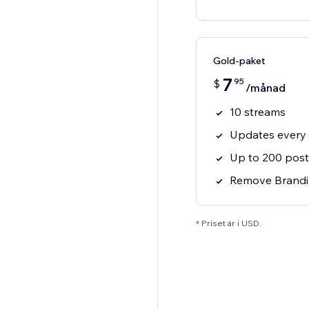
Gold-paket
7
95
$
/månad
10 streams
Updates every 
Up to 200 post
Remove Brandi
* Priset är i USD.