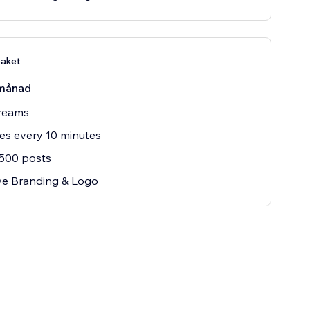
paket
månad
treams
s every 10 minutes
 500 posts
e Branding & Logo