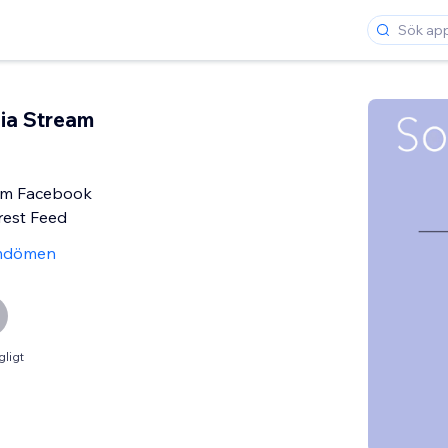
ia Stream
am Facebook
rest Feed
mdömen
gligt