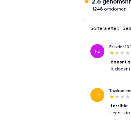
2.6 genomsnit
1248 omdömen
Sortera efter:
Sen
Felixrios10
FE
doesnt s
It doesnt
Truskoolco
TR
terrible
i can't do