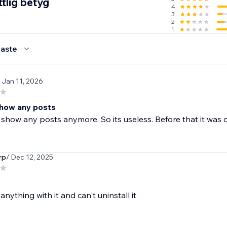
tlig betyg
4
3
2
1
aste
/ Jan 11, 2026
how any posts
 show any posts anymore. So its useless. Before that it was 
rp
/ Dec 12, 2025
 anything with it and can't uninstall it