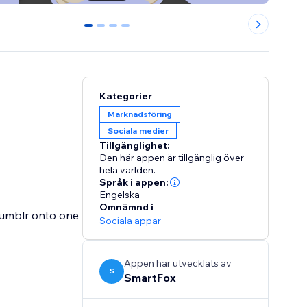
0
1
2
3
Kategorier
Marknadsföring
Sociala medier
Tillgänglighet:
Den här appen är tillgänglig över
hela världen.
Språk i appen:
Engelska
Omnämnd i
 Tumblr onto one
Sociala appar
Appen har utvecklats av
S
SmartFox