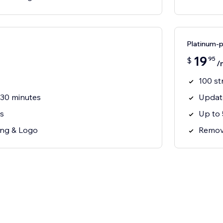
Platinum-
19
95
$
/
100 s
30 minutes
Update
s
Up to
ng & Logo
Remov