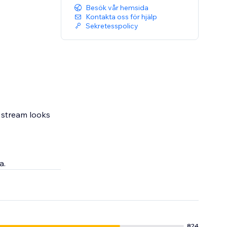
Besök vår hemsida
Kontakta oss för hjälp
Sekretesspolicy
r stream looks
a.
824