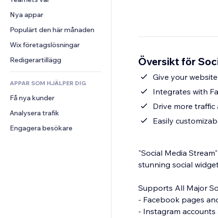
Video
Konvertering
Sidmallar
Lagerlösningar
Undersökningar
Nya appar
PDF
Bildeffekter
Dropshipping
Chatt
Fildelning
Populärt den här månaden
Knappar och menyer
Priser och abonnemang
Kommentarer
Nyheter
Banners och märken
Crowdfunding
Wix företagslösningar
Telefon
Innehållstjänster
Kalkylatorer
Mat och dryck
Community
Översikt för Soc
Redigerartillägg
Texteffekter
Sök
Omdömen och recensioner
Give your website 
APPAR SOM HJÄLPER DIG
Väder
CRM
Integrates with F
Få nya kunder
Diagram och tabeller
Drive more traffic
Analysera trafik
Easily customizab
Engagera besökare
"Social Media Stream"
stunning social widge
Supports All Major S
- Facebook pages and
- Instagram accounts