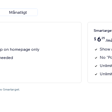
Månatligt
Smartarge
6
25
$
/m
Show 
p on homepage only
No "P
 needed
Unlimit
Unlimi
 av Smartarget.