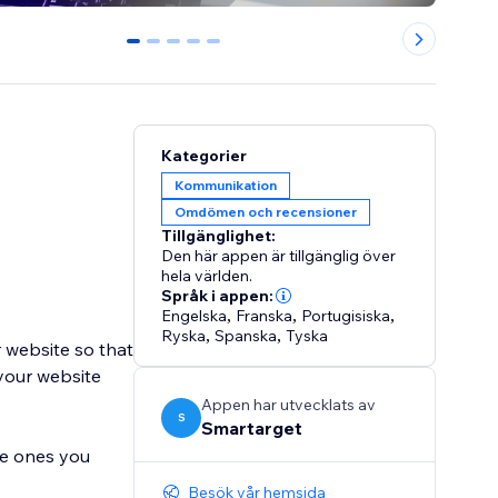
0
1
2
3
4
Kategorier
Kommunikation
Omdömen och recensioner
Tillgänglighet:
Den här appen är tillgänglig över
hela världen.
Språk i appen:
Engelska
,
Franska
,
Portugisiska
,
Ryska
,
Spanska
,
Tyska
 website so that
 your website
Appen har utvecklats av
S
Smartarget
he ones you
Besök vår hemsida