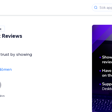
x
t Reviews
 trust by showing
dömen
ävs