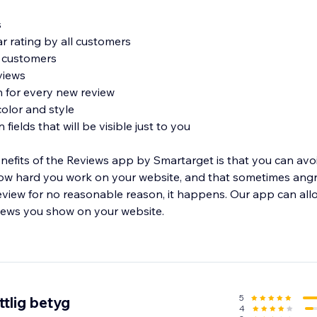
s
r rating by all customers
m customers
views
on for every new review
olor and style
 fields that will be visible just to you
nefits of the Reviews app by Smartarget is that you can av
w hard you work on your website, and that sometimes ang
eview for no reasonable reason, it happens. Our app can all
eviews you show on your website.
iews app by Smartarget allows you to leave a review for you
icular item.
5
tlig betyg
4