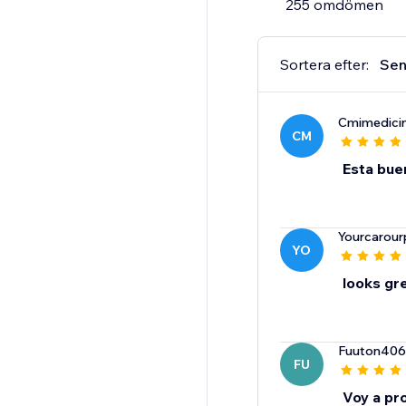
255 omdömen
Sortera efter:
Sen
Cmimedici
CM
Esta bue
Yourcarour
YO
looks gr
Fuuton406
FU
Voy a pro