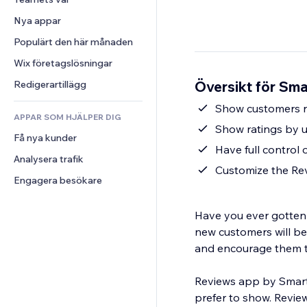
Video
Konvertering
Sidmallar
Lagerlösningar
Undersökningar
Nya appar
PDF
Bildeffekter
Dropshipping
Chatt
Fildelning
Populärt den här månaden
Knappar och menyer
Priser och abonnemang
Kommentarer
Nyheter
Banners och märken
Crowdfunding
Wix företagslösningar
Telefon
Innehållstjänster
Kalkylatorer
Mat och dryck
Community
Översikt för Sm
Redigerartillägg
Texteffekter
Sök
Omdömen och recensioner
Show customers r
APPAR SOM HJÄLPER DIG
Väder
CRM
Show ratings by u
Få nya kunder
Diagram och tabeller
Have full control 
Analysera trafik
Customize the Rev
Engagera besökare
Have you ever gotten 
new customers will be 
and encourage them 
Reviews app by Smart
prefer to show. Review