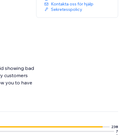
Kontakta oss för hjälp
Sekretesspolicy
oid showing bad
ry customers
ow you to have
r entire website
238
7