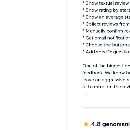
* Show textual review
* Show rating by star
* Show an average sta
* Collect reviews fro
* Manually confirm re
* Get email notificati
* Choose the button c
* Add specific question
One of the biggest be
feedback. We know ho
leave an aggressive r
full control on the r
Be aware that the Rev
and not just for a part
4.8 genomsnit