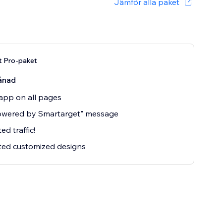
Jämför alla paket
t Pro-paket
ånad
app on all pages
owered by Smartarget" message
ed traffic!
ted customized designs