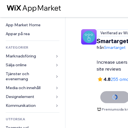
App Market Home
Verifierad av Wi
Appar på rea
Smartarge
från
Smartarget
KATEGORIER
Marknadsföring
Increase users
Sälja online
Annonser
site reviews
Mobil
Tjänster och 
Appar för butiker
evenemang
4.8
255 om
Statistik
Frakt och leverans
Media och innehåll
Hotell
Sociala medier
Sälj-knappar
Evenemang
Designelement
Galleri
SEO
Onlinekurser
Restauranger
Musik
Interaktioner
Kartor och navigering
Kommunikation 
Beställtryck
Premiumsida kr
Fastigheter
Podcasts
Listningar
Integritet och säkerhet
Redovisning
Formulär
UTFORSKA
Bokningar
Fotografering
E-post
Klocka
Kuponger och lojalitet
Blogg
Teamets val