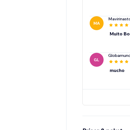
Mavirinast
MA
Muito B
Globamun
GL
mucho