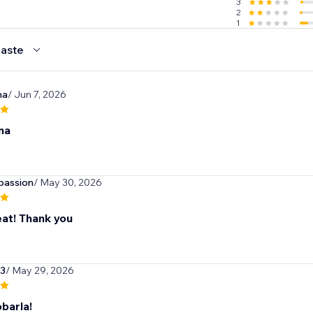
3
2
1
aste
na
/ Jun 7, 2026
na
passion
/ May 30, 2026
eat! Thank you
3
/ May 29, 2026
barla!