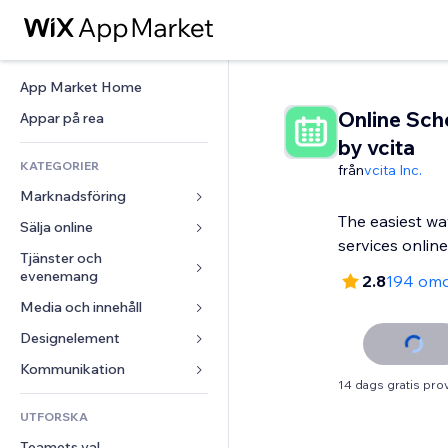
App Market Home
Online Sch
Appar på rea
by vcita
KATEGORIER
från
vcita Inc.
Marknadsföring
The easiest wa
Sälja online
Annonser
services online
Mobil
Tjänster och 
Appar för butiker
evenemang
2.8
194 om
Statistik
Frakt och leverans
Media och innehåll
Hotell
Sociala medier
Sälj-knappar
Evenemang
Designelement
Galleri
SEO
Onlinekurser
Restauranger
Musik
Interaktioner
Kartor och navigering
Kommunikation 
Beställtryck
14 dags gratis pro
Fastigheter
Podcasts
Listningar
Integritet och säkerhet
Redovisning
Formulär
UTFORSKA
Bokningar
Fotografering
E-post
Klocka
Kuponger och lojalitet
Blogg
Teamets val