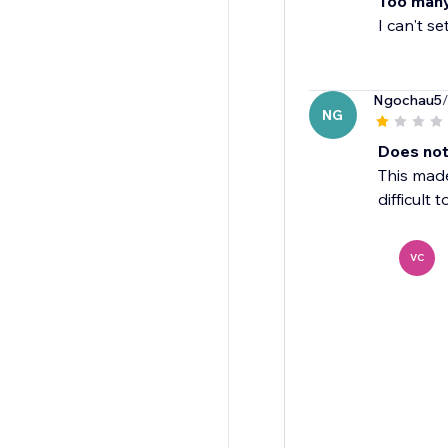
Too many
I can't se
Ngochau5
NG
Does not
This made
difficult 
VC