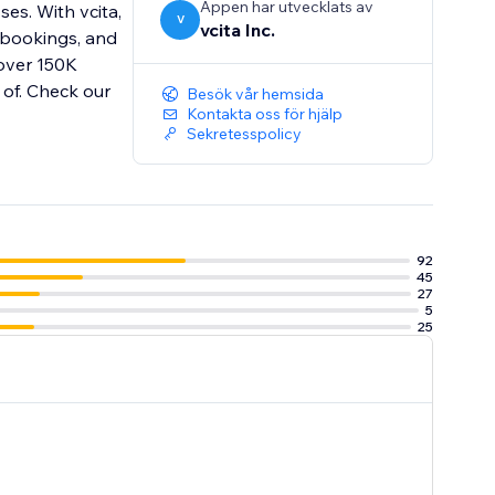
Appen har utvecklats av
es. With vcita,
V
vcita Inc.
 bookings, and
 over 150K
 of. Check our
Besök vår hemsida
Kontakta oss för hjälp
Sekretesspolicy
92
45
27
5
25