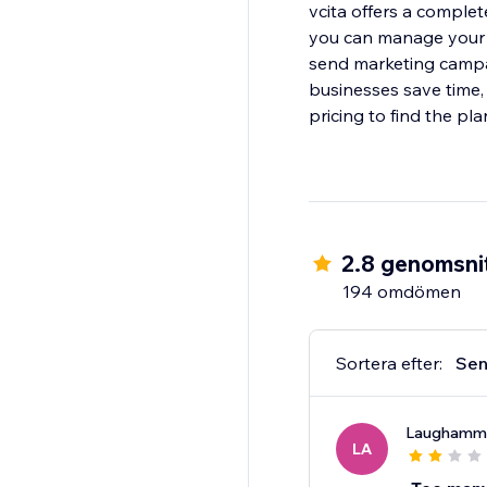
vcita offers a complet
you can manage your c
send marketing campai
businesses save time,
pricing to find the pl
2.8 genomsnit
194 omdömen
Sortera efter:
Sen
Laughamm
LA