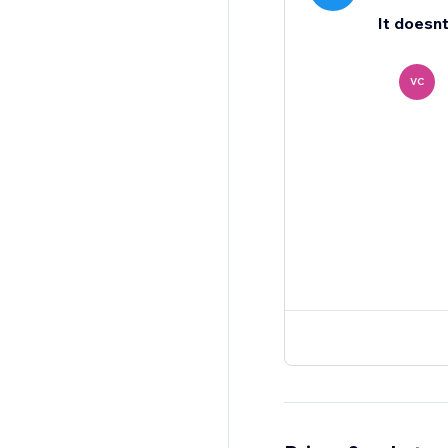
It doesn
VC