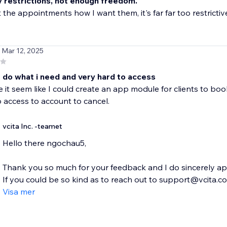
 restrictions, not enough freedom.
t the appointments how I want them, it's far far too restrictiv
/ Mar 12, 2025
 do what i need and very hard to access
 it seem like I could create an app module for clients to book
to access to account to cancel.
vcita Inc. -teamet
Hello there ngochau5,
Thank you so much for your feedback and I do sincerely apo
If you could be so kind as to reach out to support@vcita.com
Visa mer