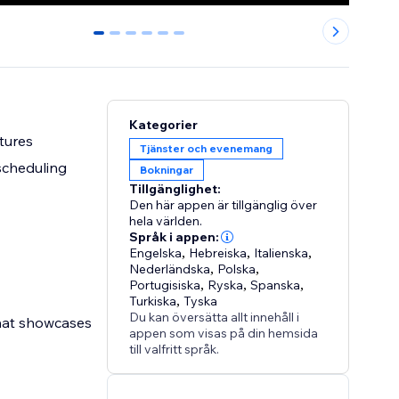
0
1
2
3
4
5
Kategorier
ctures
Tjänster och evenemang
scheduling
Bokningar
Tillgänglighet:
Den här appen är tillgänglig över
hela världen.
Språk i appen:
Engelska
,
Hebreiska
,
Italienska
,
Nederländska
,
Polska
,
Portugisiska
,
Ryska
,
Spanska
,
Turkiska
,
Tyska
Du kan översätta allt innehåll i
that showcases
appen som visas på din hemsida
till valfritt språk.