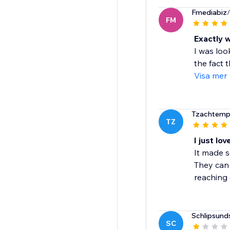
Fmediabiz
FM
Exactly 
I was loo
the fact 
Visa mer
Tzachtem
TZ
I just love
It made s
They can 
reaching 
Schlipsunds
SC