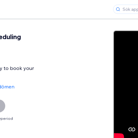
eduling
y to book your
dömen
vperiod