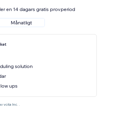
er en 14 dagars gratis provperiod
Månatligt
aket
eduling solution
dar
llow ups
v vcita Inc. .