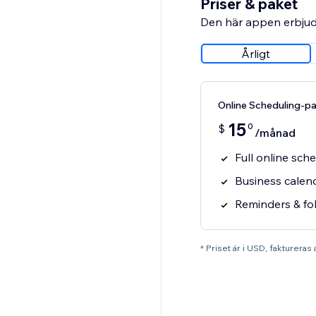
Priser & paket
Den här appen erbjud
Årligt
Online Scheduling-p
15
0
$
/månad
Full online sch
Business calen
Reminders & fo
* Priset är i USD, faktureras a