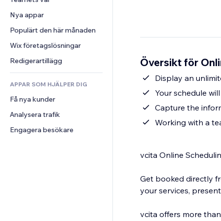
Video
Konvertering
Sidmallar
Lagerlösningar
Undersökningar
Nya appar
PDF
Bildeffekter
Dropshipping
Chatt
Fildelning
Populärt den här månaden
Knappar och menyer
Priser och abonnemang
Kommentarer
Nyheter
Banners och märken
Crowdfunding
Wix företagslösningar
Telefon
Innehållstjänster
Kalkylatorer
Mat och dryck
Community
Översikt för Onl
Redigerartillägg
Texteffekter
Sök
Omdömen och recensioner
Display an unlimit
APPAR SOM HJÄLPER DIG
Väder
CRM
Your schedule wil
Få nya kunder
Diagram och tabeller
Capture the infor
Analysera trafik
Working with a te
Engagera besökare
vcita Online Scheduli
Get booked directly f
your services, present
vcita offers more tha