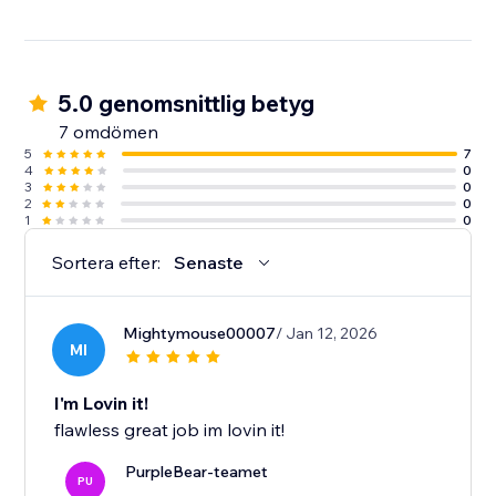
5.0 genomsnittlig betyg
7 omdömen
5
7
4
0
3
0
2
0
1
0
Sortera efter:
Senaste
Mightymouse00007
/ Jan 12, 2026
MI
I'm Lovin it!
flawless great job im lovin it!
PurpleBear-teamet
PU