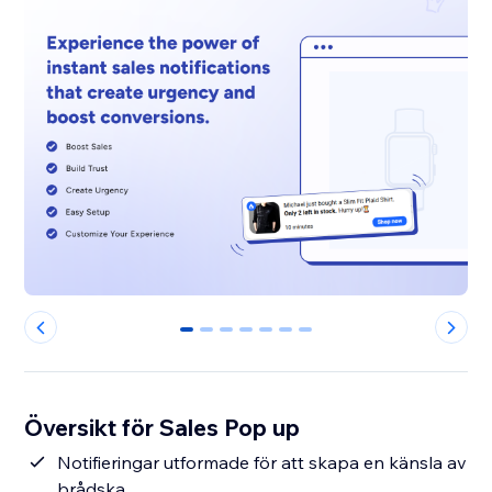
0
1
2
3
4
5
6
Översikt för Sales Pop up
Notifieringar utformade för att skapa en känsla av
brådska.