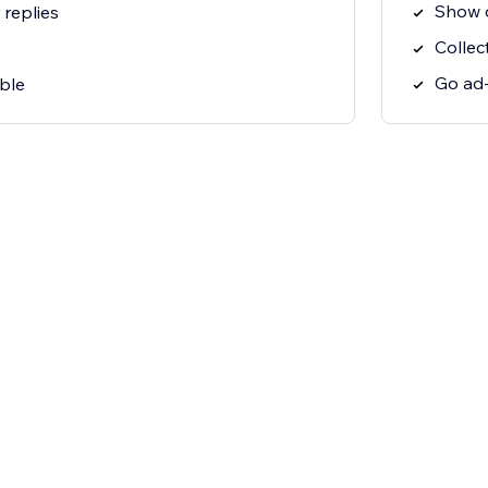
Show o
replies
Collec
Go ad-
ble