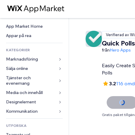
App Market Home
Verifierad av Wi
Appar på rea
Quick Polls
från
Hero Apps
KATEGORIER
Marknadsföring
Easily Create 
Sälja online
Annonser
Polls
Mobil
Tjänster och 
Appar för butiker
evenemang
3.2
116 om
Statistik
Frakt och leverans
Media och innehåll
Hotell
Sociala medier
Sälj-knappar
Evenemang
Designelement
Galleri
SEO
Onlinekurser
Restauranger
Musik
Interaktioner
Kartor och navigering
Kommunikation 
Beställtryck
Gratis paket tillgän
Fastigheter
Podcasts
Listningar
Integritet och säkerhet
Redovisning
Formulär
UTFORSKA
Bokningar
Fotografering
E-post
Klocka
Kuponger och lojalitet
Blogg
Teamets val