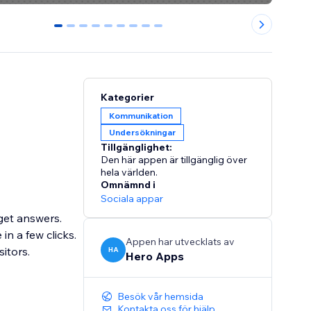
0
1
2
3
4
5
6
7
8
Kategorier
Kommunikation
Undersökningar
Tillgänglighet:
Den här appen är tillgänglig över
hela världen.
Omnämnd i
Sociala appar
 get answers.
n a few clicks.
Appen har utvecklats av
itors.
HA
Hero Apps
Besök vår hemsida
Kontakta oss för hjälp