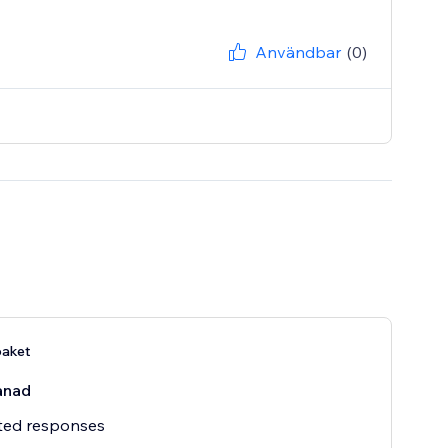
Användbar
(0)
aket
ånad
ted responses