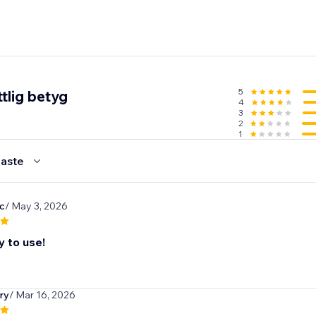
5
tlig betyg
4
3
2
1
aste
sc
/ May 3, 2026
y to use!
ry
/ Mar 16, 2026