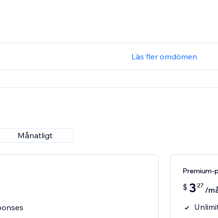
Läs fler omdömen
Månatligt
Premium-p
3
27
$
/m
Unlimi
ponses