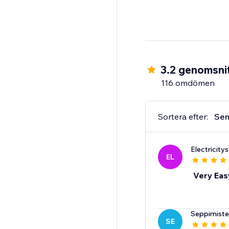
3.2 genomsnit
116 omdömen
Sortera efter:
Sen
Electricity
EL
Very Eas
Seppimiste
SE