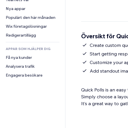
Video
Konvertering
Sidmallar
Lagerlösningar
Undersökningar
Nya appar
PDF
Bildeffekter
Dropshipping
Chatt
Fildelning
Populärt den här månaden
Knappar och menyer
Priser och abonnemang
Kommentarer
Nyheter
Banners och märken
Crowdfunding
Wix företagslösningar
Telefon
Innehållstjänster
Kalkylatorer
Mat och dryck
Community
Översikt för Qui
Redigerartillägg
Texteffekter
Sök
Omdömen och recensioner
Create custom que
APPAR SOM HJÄLPER DIG
Väder
CRM
Start getting res
Få nya kunder
Diagram och tabeller
Customize your ap
Analysera trafik
Add standout imag
Engagera besökare
Quick Polls is an easy
Simply choose a layout
It’s a great way to ga