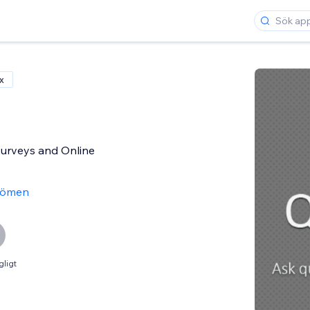
x
Surveys and Online
dömen
gligt