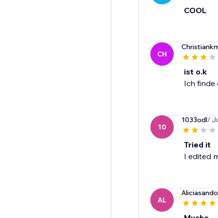
COOL
Christiank
CH
ist o.k
Ich finde
1033odl
/ J
10
Tried it
I edited 
Aliciasand
AL
Mucho