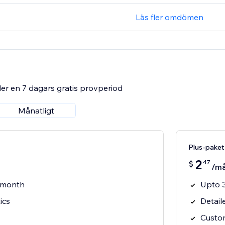
Läs fler omdömen
er en 7 dagars gratis provperiod
Månatligt
Plus-paket
2
47
$
/m
s/month
Upto 3
ics
Detail
Custo