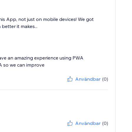
this App, not just on mobile devices! We got
etter it makes...
u have an amazing experience using PWA
WA so we can improve
Användbar
(0)
Användbar
(0)