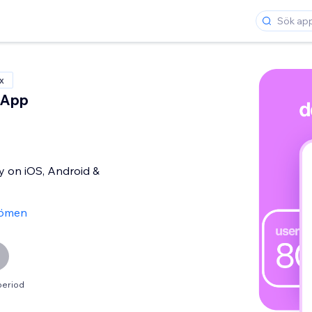
x
 App
y on iOS, Android &
ömen
period