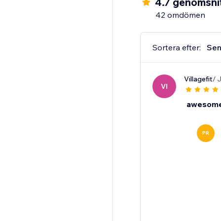
4.7 genomsnit
42 omdömen
Sortera efter:
Sen
Villagefit
/ 
VI
awesom
PR