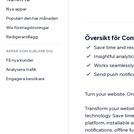
Video
Konvertering
Sidmallar
Lagerlösningar
Undersökningar
Nya appar
PDF
Bildeffekter
Dropshipping
Chatt
Fildelning
Populärt den här månaden
Knappar och menyer
Priser och abonnemang
Kommentarer
Nyheter
Banners och märken
Crowdfunding
Wix företagslösningar
Telefon
Innehållstjänster
Kalkylatorer
Mat och dryck
Community
Översikt för Co
Redigerartillägg
Texteffekter
Sök
Omdömen och recensioner
Save time and res
APPAR SOM HJÄLPER DIG
Väder
CRM
Insightful analyti
Få nya kunder
Diagram och tabeller
Works seamlessly 
Analysera trafik
Send push notific
Engagera besökare
Turn your website, On
Transform your websit
technology. Save time
platform, installable
notifications, offline 