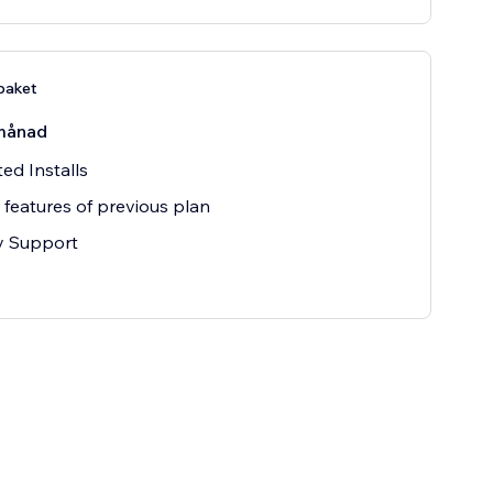
paket
månad
ted Installs
e features of previous plan
ty Support