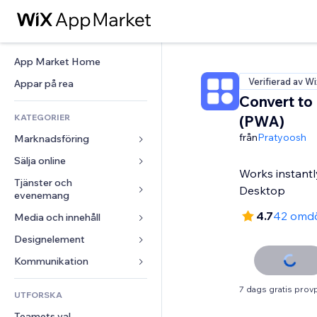
App Market Home
Verifierad av Wi
Appar på rea
Convert to
KATEGORIER
(PWA)
från
Pratyoosh
Marknadsföring
Sälja online
Annonser
Works instantl
Mobil
Tjänster och 
Appar för butiker
Desktop
evenemang
Statistik
Frakt och leverans
4.7
42 omd
Media och innehåll
Hotell
Sociala medier
Sälj-knappar
Evenemang
Designelement
Galleri
SEO
Onlinekurser
Restauranger
Musik
Interaktioner
Kartor och navigering
Kommunikation 
Beställtryck
Fastigheter
Podcasts
Listningar
Integritet och säkerhet
Redovisning
Formulär
7 dags gratis prov
UTFORSKA
Bokningar
Fotografering
E-post
Klocka
Kuponger och lojalitet
Blogg
Teamets val