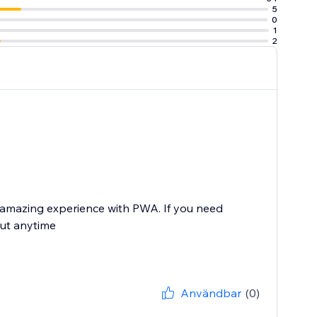
5
0
1
2
n amazing experience with PWA. If you need
out anytime
Användbar
(0)