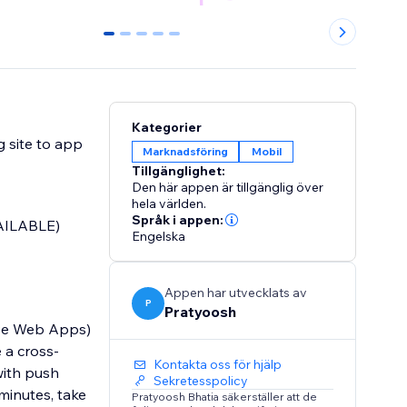
0
1
2
3
4
Kategorier
 site to app
Marknadsföring
Mobil
Tillgänglighet:
Den här appen är tillgänglig över
hela världen.
Språk i appen:
VAILABLE)
Engelska
Appen har utvecklats av
P
Pratyoosh
sive Web Apps)
 a cross-
Kontakta oss för hjälp
with push
Sekretesspolicy
 minutes, take
Pratyoosh Bhatia säkerställer att de