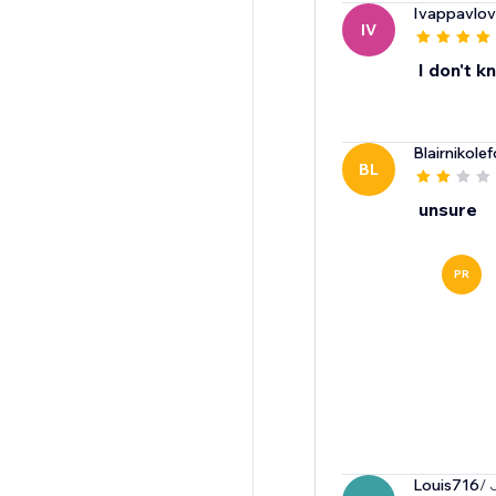
Ivappavlo
IV
I don't k
Blairnikole
BL
unsure
PR
Louis716
/ 