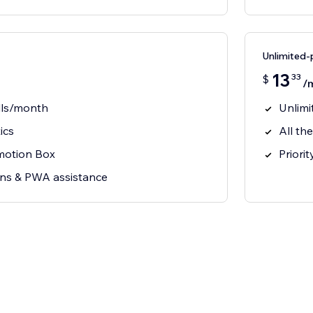
Unlimited-
13
33
$
/
lls/month
Unlimi
ics
All th
motion Box
Priori
ions & PWA assistance