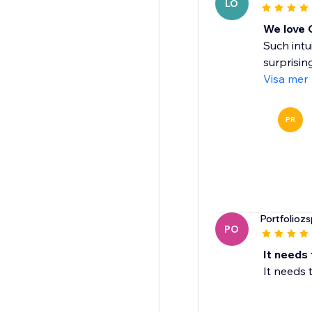
LO
We love 
Such intu
surprisin
Visa mer
PR
Portfoliozs
PO
It needs 
It needs 