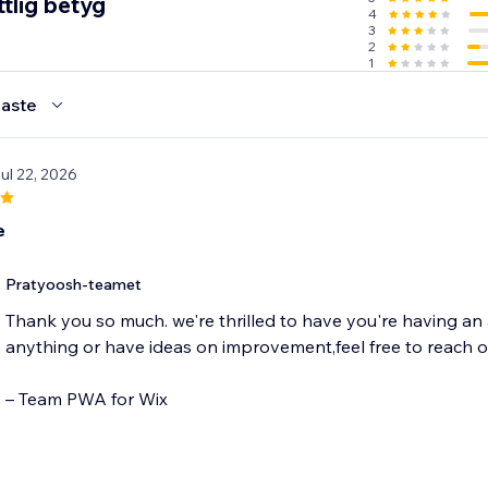
tlig betyg
4
3
2
1
aste
Jul 22, 2026
e
Pratyoosh-teamet
Thank you so much. we're thrilled to have you're having a
anything or have ideas on improvement,feel free to reach 
– Team PWA for Wix