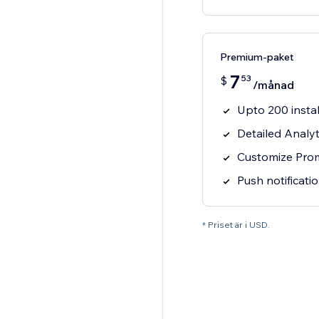
Premium-paket
7
53
$
/månad
Upto 200 insta
Detailed Analyt
Customize Pro
Push notificat
* Priset är i USD.