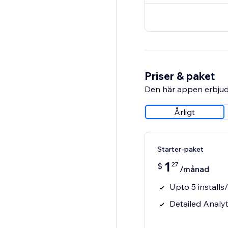
Priser & paket
Den här appen erbjud
Årligt
Starter-paket
1
27
$
/månad
Upto 5 install
Detailed Analyt