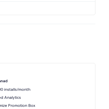
ånad
0 installs/month
ed Analytics
mize Promotion Box