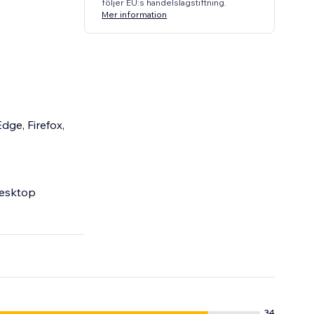
följer EU:s handelslagstiftning.
Mer information
dge, Firefox,
desktop
34