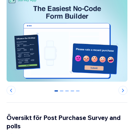
0
1
2
3
4
Översikt för Post Purchase Survey and
polls