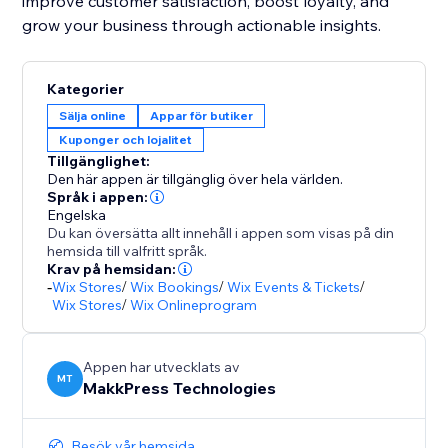
improve customer satisfaction, boost loyalty, and
grow your business through actionable insights.
Kategorier
Sälja online
Appar för butiker
Kuponger och lojalitet
Tillgänglighet:
Den här appen är tillgänglig över hela världen.
Språk i appen:
Engelska
Du kan översätta allt innehåll i appen som visas på din
hemsida till valfritt språk.
Krav på hemsidan:
-
Wix Stores
/
Wix Bookings
/
Wix Events & Tickets
/
Wix Stores
/
Wix Onlineprogram
Appen har utvecklats av
MT
MakkPress Technologies
Besök vår hemsida