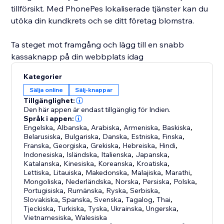
tillförsikt. Med PhonePes lokaliserade tjänster kan du
utöka din kundkrets och se ditt företag blomstra.
Ta steget mot framgång och lägg till en snabb
kassaknapp på din webbplats idag
Kategorier
Sälja online
Sälj-knappar
Tillgänglighet:
Den här appen är endast tillgänglig för Indien.
Språk i appen:
Engelska
,
Albanska
,
Arabiska
,
Armeniska
,
Baskiska
,
Belarusiska
,
Bulgariska
,
Danska
,
Estniska
,
Finska
,
Franska
,
Georgiska
,
Grekiska
,
Hebreiska
,
Hindi
,
Indonesiska
,
Isländska
,
Italienska
,
Japanska
,
Katalanska
,
Kinesiska
,
Koreanska
,
Kroatiska
,
Lettiska
,
Litauiska
,
Makedonska
,
Malajiska
,
Marathi
,
Mongoliska
,
Nederländska
,
Norska
,
Persiska
,
Polska
,
Portugisiska
,
Rumänska
,
Ryska
,
Serbiska
,
Slovakiska
,
Spanska
,
Svenska
,
Tagalog
,
Thai
,
Tjeckiska
,
Turkiska
,
Tyska
,
Ukrainska
,
Ungerska
,
Vietnamesiska
,
Walesiska