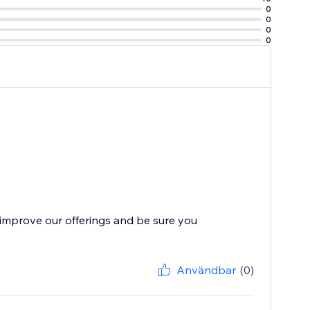
0
0
0
0
improve our offerings and be sure you
Användbar
(0)