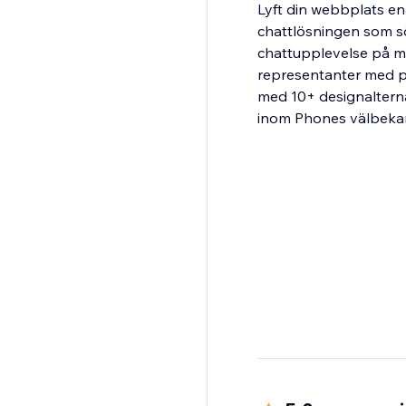
Lyft din webbplats e
chattlösningen som s
chattupplevelse på mo
representanter med pe
med 10+ designalternat
inom Phones välbekan