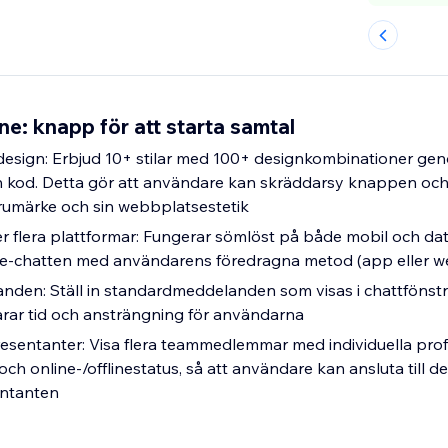
ne: knapp för att starta samtal
esign: Erbjud 10+ stilar med 100+ designkombinationer ge
an kod. Detta gör att användare kan skräddarsy knappen oc
arumärke och sin webbplatsestetik
er flera plattformar: Fungerar sömlöst på både mobil och d
e-chatten med användarens föredragna metod (app eller w
anden: Ställ in standardmeddelanden som visas i chattfönstr
arar tid och ansträngning för användarna
resentanter: Visa flera teammedlemmar med individuella profi
ch online-/offlinestatus, så att användare kan ansluta till d
entanten