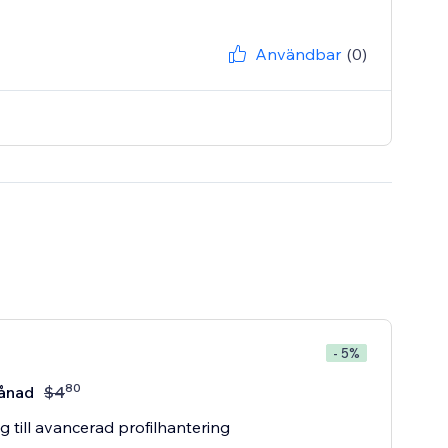
Användbar
(0)
- 5%
80
ånad
$
4
ng till avancerad profilhantering