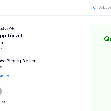
rad av Wix
pp för att
al
de
med Phone på vilken
st
ömen
gligt