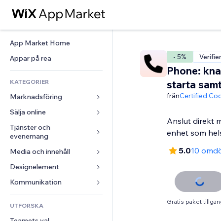
App Market Home
- 5%
Verifie
Appar på rea
Phone: kna
KATEGORIER
starta samt
från
Certified Co
Marknadsföring
Sälja online
Annonser
Anslut direkt 
Mobil
Tjänster och 
Appar för butiker
enhet som hel
evenemang
Statistik
Frakt och leverans
5.0
10 omd
Media och innehåll
Hotell
Sociala medier
Sälj-knappar
Evenemang
Designelement
Galleri
SEO
Onlinekurser
Restauranger
Musik
Interaktioner
Kartor och navigering
Kommunikation 
Beställtryck
Fastigheter
Podcasts
Listningar
Integritet och säkerhet
Redovisning
Formulär
Gratis paket tillgän
UTFORSKA
Bokningar
Fotografering
E-post
Klocka
Kuponger och lojalitet
Blogg
Teamets val