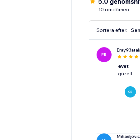
5.0 genomsnit
10 omdömen
Sortera efter:
Sen
Eray93atal
ER
evet
güzell
CE
Mihaeljovi