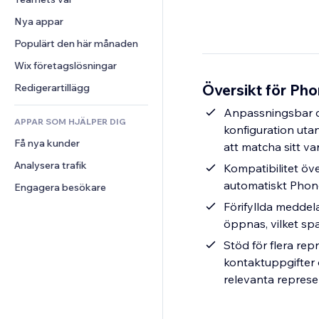
Video
Konvertering
Sidmallar
Lagerlösningar
Undersökningar
Nya appar
PDF
Bildeffekter
Dropshipping
Chatt
Fildelning
Populärt den här månaden
Knappar och menyer
Priser och abonnemang
Kommentarer
Nyheter
Banners och märken
Crowdfunding
Wix företagslösningar
Telefon
Innehållstjänster
Kalkylatorer
Mat och dryck
Community
Översikt för Pho
Redigerartillägg
Texteffekter
Sök
Omdömen och recensioner
Anpassningsbar d
APPAR SOM HJÄLPER DIG
Väder
CRM
konfiguration ut
Få nya kunder
Diagram och tabeller
att matcha sitt v
Analysera trafik
Kompatibilitet öv
automatiskt Phon
Engagera besökare
Förifyllda meddel
öppnas, vilket sp
Stöd för flera rep
kontaktuppgifter o
relevanta repres