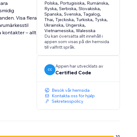
bara
Polska
,
Portugisiska
,
Rumänska
,
Ryska
,
Serbiska
,
Slovakiska
,
smidig
Spanska
,
Svenska
,
Tagalog
,
nden. Visa flera
Thai
,
Tjeckiska
,
Turkiska
,
Tyska
,
arumärkesstil
Ukrainska
,
Ungerska
,
Vietnamesiska
,
Walesiska
kontakter – allt
Du kan översätta allt innehåll i
appen som visas på din hemsida
till valfritt språk.
Appen har utvecklats av
CC
Certified Code
Besök vår hemsida
Kontakta oss för hjälp
Sekretesspolicy
10