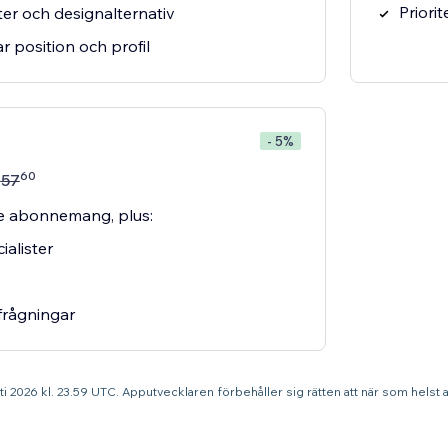
Priori
ekter och designalternativ
 position och profil
- 5%
60
$
57
are abonnemang, plus:
cialister
rfrågningar
sti 2026 kl. 23.59 UTC. Apputvecklaren förbehåller sig rätten att när som helst