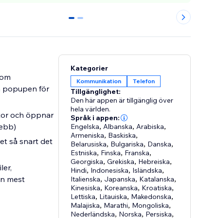
0
1
Kategorier
nom
Kommunikation
Telefon
h popupen för
Tillgänglighet:
Den här appen är tillgänglig över
hela världen.
ator och öppnar
Språk i appen:
ebb)
Engelska
,
Albanska
,
Arabiska
,
Armeniska
,
Baskiska
,
et så snart det
Belarusiska
,
Bulgariska
,
Danska
,
Estniska
,
Finska
,
Franska
,
Georgiska
,
Grekiska
,
Hebreiska
,
ler,
Hindi
,
Indonesiska
,
Isländska
,
en mest
Italienska
,
Japanska
,
Katalanska
,
Kinesiska
,
Koreanska
,
Kroatiska
,
Lettiska
,
Litauiska
,
Makedonska
,
Malajiska
,
Marathi
,
Mongoliska
,
Nederländska
,
Norska
,
Persiska
,