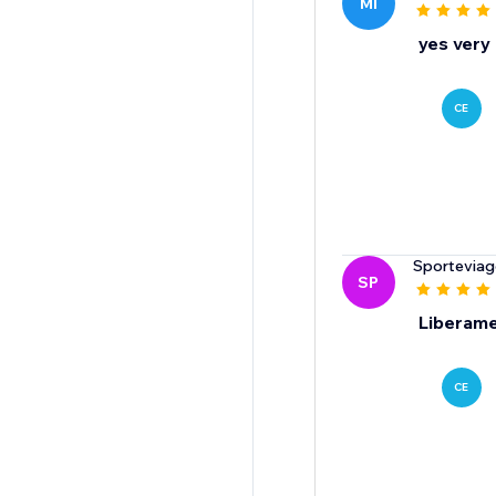
MI
yes very 
CE
Sporteviagg
SP
Liberame
CE