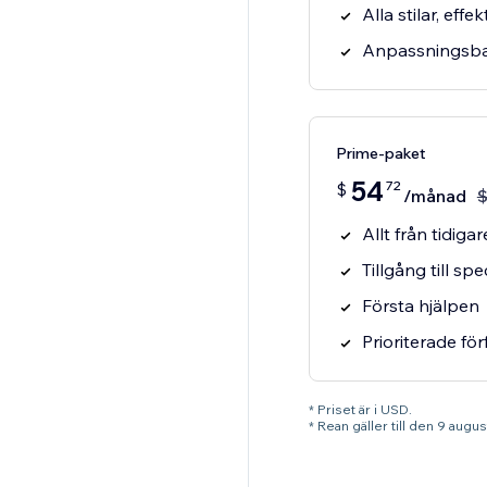
Alla stilar, eff
Anpassningsbar
Prime-paket
54
72
$
/månad
Allt från tidig
Tillgång till spe
Första hjälpen
Prioriterade fö
* Priset är i USD.
* Rean gäller till den 9 augu