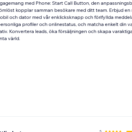
ngagemang med Phone: Start Call Button, den anpassnings
ömlöst kopplar samman besökare med ditt team. Erbjud en 
bil och dator med vår enklicksknapp och förifyllda meddela
rsonliga profiler och onlinestatus, och matcha enkelt din v
iv. Konvertera leads, öka försäljningen och skapa varaktiga 
ta värld.
5