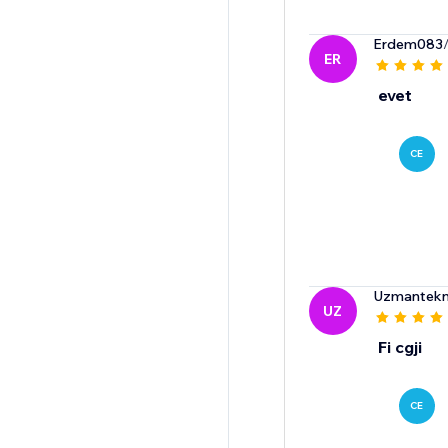
Erdem083
ER
evet
CE
Uzmantekni
UZ
Fi cgji
CE