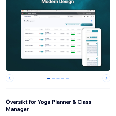
0
1
2
3
4
Översikt för Yoga Planner & Class
Manager