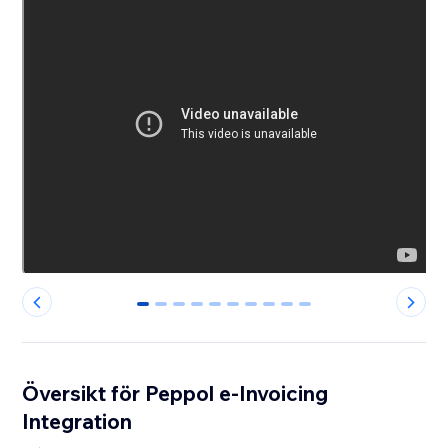
0
1
2
3
4
5
6
7
8
9
Översikt för Peppol e-Invoicing
Integration