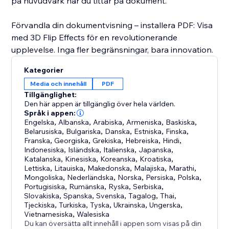
på huvudvärk när du tittar på dokument.
Förvandla din dokumentvisning – installera PDF: Visa
med 3D Flip Effects för en revolutionerande
upplevelse. Inga fler begränsningar, bara innovation.
Kategorier
Media och innehåll
PDF
Tillgänglighet:
Den här appen är tillgänglig över hela världen.
Språk i appen:
Engelska
,
Albanska
,
Arabiska
,
Armeniska
,
Baskiska
,
Belarusiska
,
Bulgariska
,
Danska
,
Estniska
,
Finska
,
Franska
,
Georgiska
,
Grekiska
,
Hebreiska
,
Hindi
,
Indonesiska
,
Isländska
,
Italienska
,
Japanska
,
Katalanska
,
Kinesiska
,
Koreanska
,
Kroatiska
,
Lettiska
,
Litauiska
,
Makedonska
,
Malajiska
,
Marathi
,
Mongoliska
,
Nederländska
,
Norska
,
Persiska
,
Polska
,
Portugisiska
,
Rumänska
,
Ryska
,
Serbiska
,
Slovakiska
,
Spanska
,
Svenska
,
Tagalog
,
Thai
,
Tjeckiska
,
Turkiska
,
Tyska
,
Ukrainska
,
Ungerska
,
Vietnamesiska
,
Walesiska
Du kan översätta allt innehåll i appen som visas på din