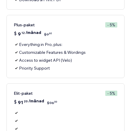
Plus-paket
- 5%
/månad
$
9
12
60
$
9
Everything in Pro, plus:
Customizable Features & Wordings
Access to widget API (Velo)
Priority Support
Elit-paket
- 5%
/månad
$
91
20
00
$
96