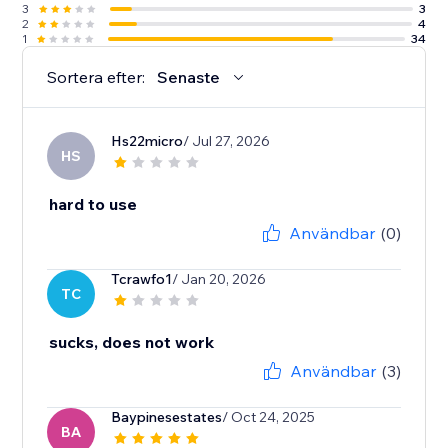
3
3
2
4
1
34
Sortera efter:
Senaste
Hs22micro
/ Jul 27, 2026
HS
hard to use
Användbar
(0)
Tcrawfo1
/ Jan 20, 2026
TC
sucks, does not work
Användbar
(3)
Baypinesestates
/ Oct 24, 2025
BA