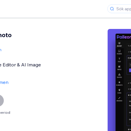
hoto
m
 Editor & AI Image
men
period