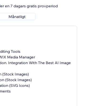
er en 7 dagars gratis provperiod
Månatligt
diting Tools
h WIX Media Manager
ion. Integration With The Best AI Image
on (Stock Images)
ion (Stock Images)
ration (SVG Icons)
ements