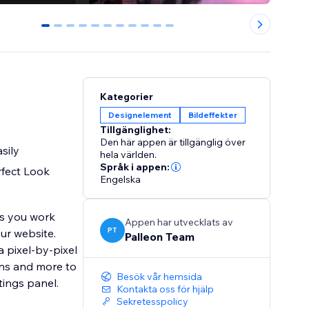
0
1
2
3
4
5
6
7
8
9
10
Kategorier
Designelement
Bildeffekter
Tillgänglighet:
Den här appen är tillgänglig över
sily
hela världen.
Språk i appen:
rfect Look
Engelska
ts you work
Appen har utvecklats av
PT
our website.
Palleon Team
 pixel-by-pixel
cons and more to
Besök vår hemsida
tings panel.
Kontakta oss för hjälp
Sekretesspolicy