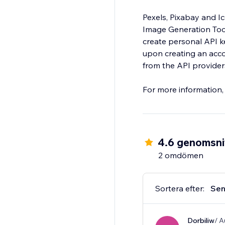
Pexels, Pixabay and Ic
Image Generation Tools) are charged as
create personal API ke
upon creating an accou
from the API provider
For more information,
4.6 genomsnit
2 omdömen
Sortera efter:
Sen
Dorbiliw
/ A