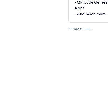
- QR Code Genera
Apps
- And much more...
* Priset är i USD.