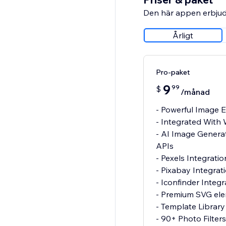
Den här appen erbjud
Årligt
Pro-paket
9
99
$
/månad
- Powerful Image E
- Integrated Wit
- AI Image Generat
APIs
- Pexels Integrati
- Pixabay Integrat
- Iconfinder Integ
- Premium SVG el
- Template Library
- 90+ Photo Filters