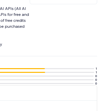
AI APIs (All AI
of free credits
n be purchased
zy
1
1
0
0
0