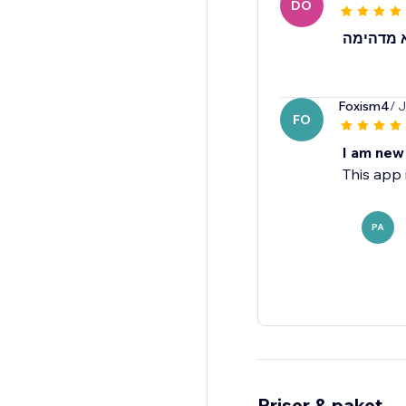
DO
 מדהימה
Foxism4
/ 
FO
I am new 
This app 
PA
Priser & paket