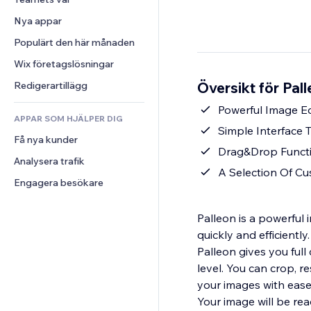
Video
Konvertering
Sidmallar
Lagerlösningar
Undersökningar
Nya appar
PDF
Bildeffekter
Dropshipping
Chatt
Fildelning
Populärt den här månaden
Knappar och menyer
Priser och abonnemang
Kommentarer
Nyheter
Banners och märken
Crowdfunding
Wix företagslösningar
Telefon
Innehållstjänster
Kalkylatorer
Mat och dryck
Community
Översikt för Pall
Redigerartillägg
Texteffekter
Sök
Omdömen och recensioner
Powerful Image Ed
APPAR SOM HJÄLPER DIG
Väder
CRM
Simple Interface
Få nya kunder
Diagram och tabeller
Drag&Drop Functi
Analysera trafik
A Selection Of Cu
Engagera besökare
Palleon is a powerful 
quickly and efficientl
Palleon gives you ful
level. You can crop, r
your images with ease
Your image will be read