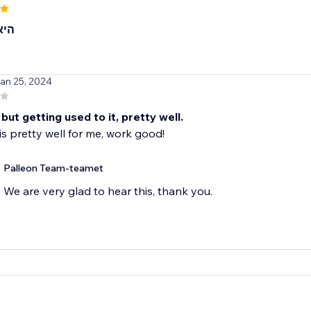
היא
Jan 25, 2024
but getting used to it, pretty well.
is pretty well for me, work good!
Palleon Team-teamet
We are very glad to hear this, thank you.