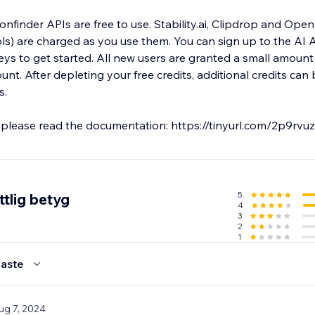
onfinder APIs are free to use. Stability.ai, Clipdrop and Open
 you use them. You can sign up to the AI APIs for free and
ys to get started. All new users are granted a small amount 
nt. After depleting your free credits, additional credits ca
s.
 please read the documentation: https://tinyurl.com/2p9rvu
5
tlig betyg
4
3
2
1
aste
ug 7, 2024