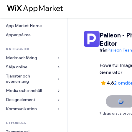
App Market Home
Palleon - P
Appar på rea
Editor
KATEGORIER
från
Palleon Tea
Marknadsföring
Powerful Image
Sälja online
Annonser
Generator
Mobil
Tjänster och 
Appar för butiker
evenemang
4.6
2 omdö
Statistik
Frakt och leverans
Media och innehåll
Hotell
Sociala medier
Sälj-knappar
Evenemang
Designelement
Galleri
SEO
Onlinekurser
Restauranger
Musik
Interaktioner
Kartor och navigering
Kommunikation 
Beställtryck
7 dags gratis prov
Fastigheter
Podcasts
Listningar
Integritet och säkerhet
Redovisning
Formulär
UTFORSKA
Bokningar
Fotografering
E-post
Klocka
Kuponger och lojalitet
Blogg
Teamets val