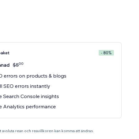
aket
- 80%
00
ånad
$
5
O errors on products & blogs
ll SEO errors instantly
 Search Console insights
e Analytics performance
st avsluta rean och reavillkoren kan komma att ändras.