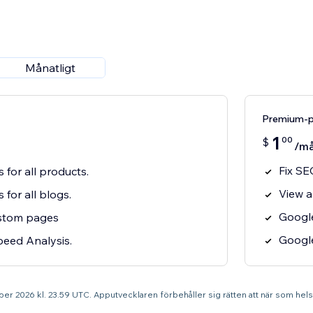
Månatligt
Premium-p
1
00
$
/m
Fix SE
 for all products.
View a
 for all blogs.
Google
ustom pages
Googl
eed Analysis.
tober 2026 kl. 23.59 UTC. Apputvecklaren förbehåller sig rätten att när som hel