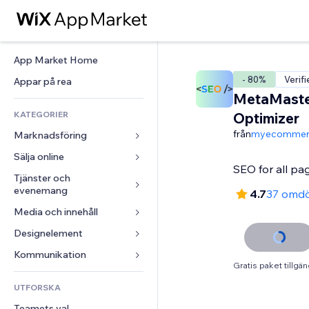
App Market Home
- 80%
Verif
Appar på rea
MetaMaste
KATEGORIER
Optimizer
från
myecommer
Marknadsföring
Sälja online
Annonser
SEO for all pa
Mobil
Tjänster och 
Appar för butiker
evenemang
4.7
37 omd
Statistik
Frakt och leverans
Media och innehåll
Hotell
Sociala medier
Sälj-knappar
Evenemang
Designelement
Galleri
SEO
Onlinekurser
Restauranger
Musik
Interaktioner
Kartor och navigering
Kommunikation 
Beställtryck
Gratis paket tillgän
Fastigheter
Podcasts
Listningar
Integritet och säkerhet
Redovisning
Formulär
UTFORSKA
Bokningar
Fotografering
E-post
Klocka
Kuponger och lojalitet
Blogg
Teamets val