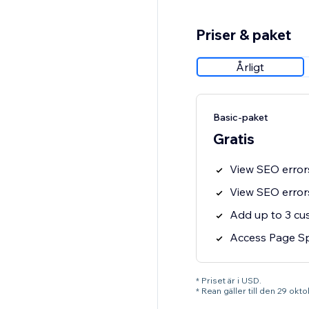
Priser & paket
Årligt
Basic-paket
Gratis
View SEO errors
View SEO errors
Add up to 3 c
Access Page Sp
* Priset är i USD.
* Rean gäller till den 29 ok