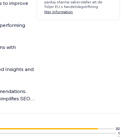
pankaj sharma säkerställer att de
s to improve
följer EU:s handelslagstiftning.
Mer information
-performing
ns with
d Insights and
mmendations.
implifies SEO
.
32
1