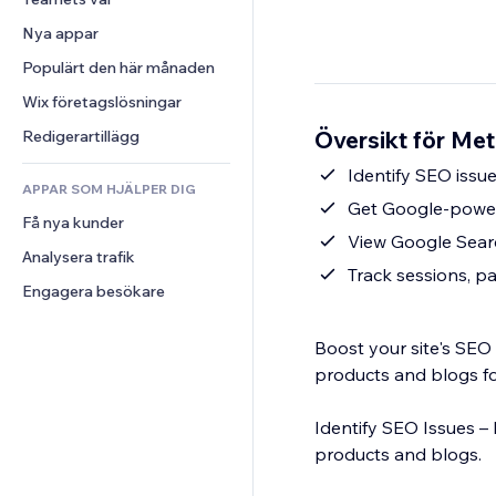
Video
Konvertering
Sidmallar
Lagerlösningar
Undersökningar
Nya appar
PDF
Bildeffekter
Dropshipping
Chatt
Fildelning
Populärt den här månaden
Knappar och menyer
Priser och abonnemang
Kommentarer
Nyheter
Banners och märken
Crowdfunding
Wix företagslösningar
Telefon
Innehållstjänster
Kalkylatorer
Mat och dryck
Community
Översikt för Me
Redigerartillägg
Texteffekter
Sök
Omdömen och recensioner
Identify SEO issu
APPAR SOM HJÄLPER DIG
Väder
CRM
Get Google-power
Få nya kunder
Diagram och tabeller
View Google Searc
Analysera trafik
Track sessions, p
Engagera besökare
Boost your site's SEO
products and blogs fo
Identify SEO Issues –
products and blogs.