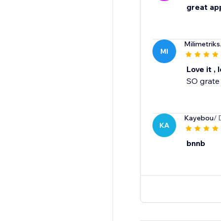
great ap
Milimetriks
MI
Love it , l
SO grate 
Kayebou
/ 
KA
bnnb