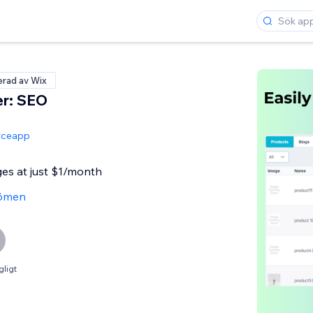
ierad av Wix
r: SEO
ceapp
ges at just $1/month
ömen
gligt