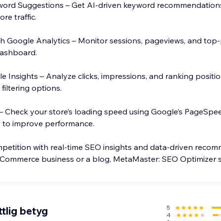
ord Suggestions – Get AI-driven keyword recommendation
ore traffic.
h Google Analytics – Monitor sessions, pageviews, and top
 dashboard.
 Insights – Analyze clicks, impressions, and ranking positio
iltering options.
– Check your store’s loading speed using Google’s PageSpee
 to improve performance.
petition with real-time SEO insights and data-driven reco
Commerce business or a blog, MetaMaster: SEO Optimizer s
ne presence. Try it today and improve your store’s visibility
5
tlig betyg
4