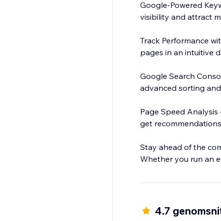
Google-Powered Keyw
visibility and attract m
Track Performance wit
pages in an intuitive
Google Search Console
advanced sorting and f
Page Speed Analysis 
get recommendations
Stay ahead of the com
Whether you run an e
and enhances your onli
4.7 genomsnit