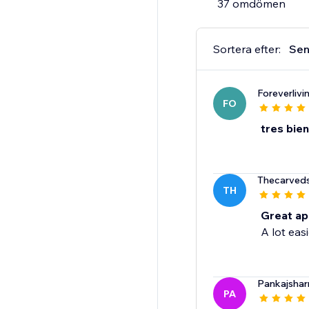
37 omdömen
Sortera efter:
Sen
Foreverlivi
FO
tres bien
Thecarveds
TH
Great ap
A lot eas
Pankajsha
PA