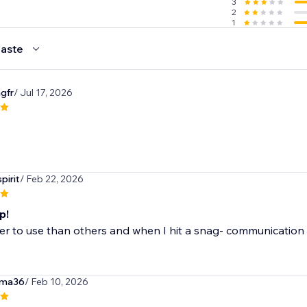
3
2
1
aste
ngfr
/ Jul 17, 2026
pirit
/ Feb 22, 2026
p!
ier to use than others and when I hit a snag- communication
rma36
/ Feb 10, 2026