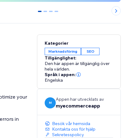
0
1
2
3
Kategorier
Marknadsföring
SEO
Tillgänglighet:
Den här appen är tillgänglig över
hela världen.
Språk i appen:
Engelska
ptimize your
Appen har utvecklats av
M
myecommerceapp
errors in
Besök vår hemsida
Kontakta oss för hjälp
Sekretesspolicy