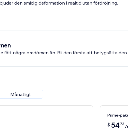
bjuder den smidig deformation i realtid utan fördröjning.
ömen
e fått några omdömen än. Bli den första att betygsätta den.
Månatligt
Prime-pak
54
72
$
/