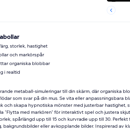
abollar
rg, storlek, hastighet
ollar och markörspår
yttar organiska blobbar
g i realtid
erande metaball-simuleringar till din skärm, där organiska b
ödar som svar på din mus. Se vita eller anpassningsbara blå 
 och skapa hypnotiska mönster med justerbar hastighet, st
a "Flytta med markören" för interaktivt spel och justera skju
rlek, spårlängd upp till 15 och kurvradie upp till 30. Perfekt 
 bakgrundsbilder eller avkopplande bilder. Inspirerad av kl