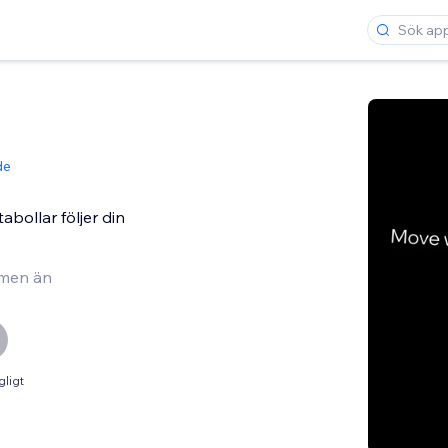
de
abollar följer din
men än
gligt