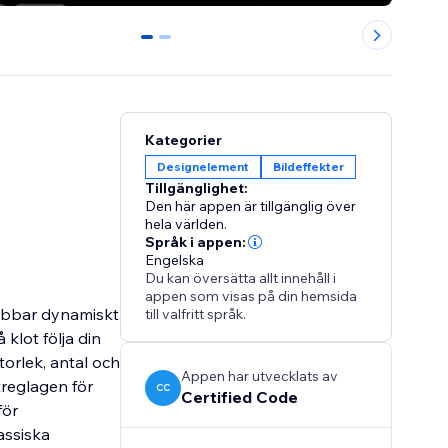
0
1
Kategorier
Designelement
Bildeffekter
Tillgänglighet:
Den här appen är tillgänglig över
hela världen.
Språk i appen:
Engelska
Du kan översätta allt innehåll i
appen som visas på din hemsida
lobbar dynamiskt
till valfritt språk.
klot följa din
orlek, antal och
Appen har utvecklats av
treglagen för
CC
Certified Code
för
assiska