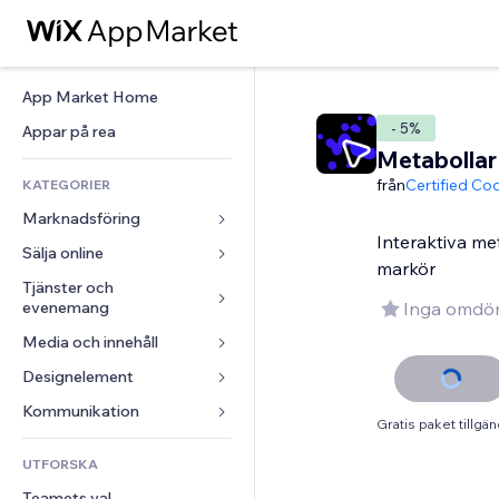
App Market Home
- 5%
Appar på rea
Metabollar
från
Certified Co
KATEGORIER
Marknadsföring
Interaktiva met
Sälja online
Annonser
markör
Mobil
Tjänster och 
Appar för butiker
evenemang
Inga omdö
Statistik
Frakt och leverans
Media och innehåll
Hotell
Sociala medier
Sälj-knappar
Evenemang
Designelement
Galleri
SEO
Onlinekurser
Restauranger
Musik
Interaktioner
Kartor och navigering
Kommunikation 
Beställtryck
Gratis paket tillgän
Fastigheter
Podcasts
Listningar
Integritet och säkerhet
Redovisning
Formulär
UTFORSKA
Bokningar
Fotografering
E-post
Klocka
Kuponger och lojalitet
Blogg
Teamets val