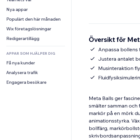
Video
Konvertering
Sidmallar
Lagerlösningar
Undersökningar
Nya appar
PDF
Bildeffekter
Dropshipping
Chatt
Fildelning
Populärt den här månaden
Knappar och menyer
Priser och abonnemang
Kommentarer
Nyheter
Banners och märken
Crowdfunding
Wix företagslösningar
Telefon
Innehållstjänster
Kalkylatorer
Mat och dryck
Community
Översikt för Met
Redigerartillägg
Texteffekter
Sök
Omdömen och recensioner
Anpassa bollens fä
APPAR SOM HJÄLPER DIG
Väder
CRM
Justera antalet b
Få nya kunder
Diagram och tabeller
Musinteraktion fl
Analysera trafik
Fluidfysiksimulerin
Engagera besökare
Meta Balls ger fascin
smälter samman och fl
markör på en mörk duk
animationsstyrka. Växl
bollfärg, markörbollsto
skrivbordsanpassning,