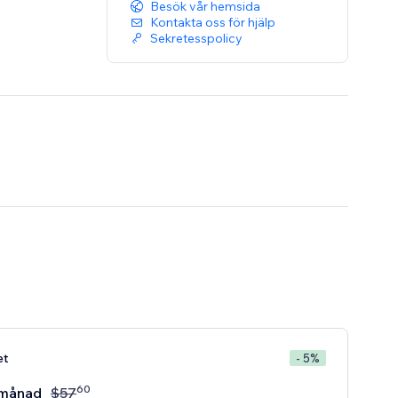
Besök vår hemsida
Kontakta oss för hjälp
Sekretesspolicy
et
- 5%
60
månad
$
57