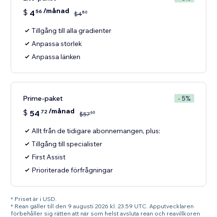
/månad
$
4
56
80
$
4
Tillgång till alla gradienter
Anpassa storlek
Anpassa länken
Prime-paket
- 5%
/månad
$
54
72
60
$
57
Allt från de tidigare abonnemangen, plus:
Tillgång till specialister
First Assist
Prioriterade förfrågningar
* Priset är i USD.
* Rean gäller till den 9 augusti 2026 kl. 23.59 UTC. Apputvecklaren
förbehåller sig rätten att när som helst avsluta rean och reavillkoren