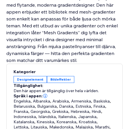
med flytande, moderna gradientdesigner. Den här
appen erbjuder ett bibliotek med mesh-gradienter
som enkelt kan anpassas för både ljusa och mörka
teman. Med ett utbud av unika gradienter och enkel
integration låter “Mesh Gradients” dig lyfta det
visuella intrycket i dina designer med minimal
ansträngning. Från mjuka pastellnyanser till djärva,
dynamiska färger — hitta den perfekta gradienten
som matchar ditt varumärkes stil.
Kategorier
Designelement
Bildeffekter
Tillgänglighet:
Den här appen är tillgänglig över hela världen.
Språk i appen:
Engelska
,
Albanska
,
Arabiska
,
Armeniska
,
Baskiska
,
Belarusiska
,
Bulgariska
,
Danska
,
Estniska
,
Finska
,
Franska
,
Georgiska
,
Grekiska
,
Hebreiska
,
Hindi
,
Indonesiska
,
Isländska
,
Italienska
,
Japanska
,
Katalanska
,
Kinesiska
,
Koreanska
,
Kroatiska
,
Lettiska
,
Litauiska
,
Makedonska
,
Malajiska
,
Marathi
,