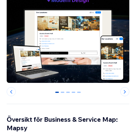
0
1
2
3
4
Översikt för Business & Service Map:
Mapsy