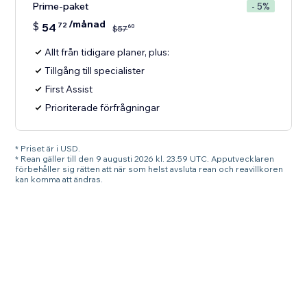
Prime-paket
- 5%
/månad
$
54
72
60
$
57
Allt från tidigare planer, plus:
Tillgång till specialister
First Assist
Prioriterade förfrågningar
* Priset är i USD.
* Rean gäller till den 9 augusti 2026 kl. 23.59 UTC. Apputvecklaren
förbehåller sig rätten att när som helst avsluta rean och reavillkoren
kan komma att ändras.