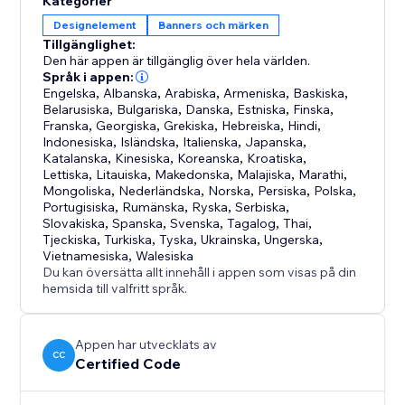
Kategorier
Designelement
Banners och märken
Tillgänglighet:
Den här appen är tillgänglig över hela världen.
Språk i appen:
Engelska
,
Albanska
,
Arabiska
,
Armeniska
,
Baskiska
,
Belarusiska
,
Bulgariska
,
Danska
,
Estniska
,
Finska
,
Franska
,
Georgiska
,
Grekiska
,
Hebreiska
,
Hindi
,
Indonesiska
,
Isländska
,
Italienska
,
Japanska
,
Katalanska
,
Kinesiska
,
Koreanska
,
Kroatiska
,
Lettiska
,
Litauiska
,
Makedonska
,
Malajiska
,
Marathi
,
Mongoliska
,
Nederländska
,
Norska
,
Persiska
,
Polska
,
Portugisiska
,
Rumänska
,
Ryska
,
Serbiska
,
Slovakiska
,
Spanska
,
Svenska
,
Tagalog
,
Thai
,
Tjeckiska
,
Turkiska
,
Tyska
,
Ukrainska
,
Ungerska
,
Vietnamesiska
,
Walesiska
Du kan översätta allt innehåll i appen som visas på din
hemsida till valfritt språk.
Appen har utvecklats av
CC
Certified Code