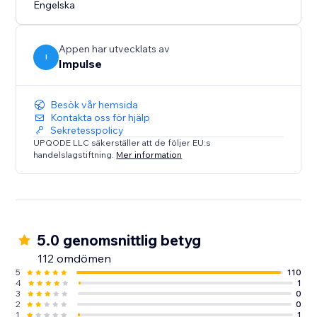
Engelska
Appen har utvecklats av
I
Impulse
Besök vår hemsida
Kontakta oss för hjälp
Sekretesspolicy
UPQODE LLC säkerställer att de följer EU:s
handelslagstiftning.
Mer information
5.0 genomsnittlig betyg
112 omdömen
5
110
4
1
3
0
2
0
1
1