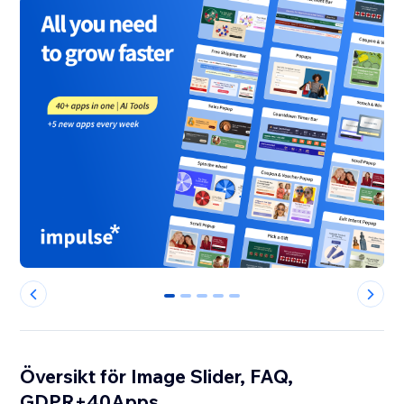
0
1
2
3
4
Översikt för Image Slider, FAQ,
GDPR+40Apps