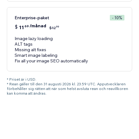
Enterprise-paket
- 10%
/månad
$
11
69
99
$
12
Image lazy loading
ALT tags
Missing alt fixes
Smart image labeling
Fix all your image SEO automatically
* Priset är i USD.
* Rean gäller till den 31 augusti 2026 kl. 23.59 UTC. Apputvecklaren
förbehåller sig rätten att när som helst avsluta rean och reavillkoren
kan komma att ändras.