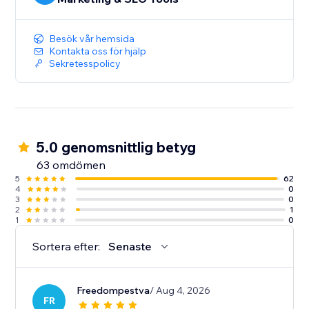
Besök vår hemsida
Kontakta oss för hjälp
Sekretesspolicy
5.0 genomsnittlig betyg
63 omdömen
5
62
4
0
3
0
2
1
1
0
Sortera efter:
Senaste
Freedompestva
/ Aug 4, 2026
FR