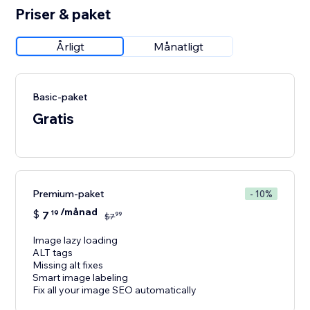
Priser & paket
Årligt
Månatligt
Basic-paket
Gratis
Premium-paket
- 10%
/månad
$
7
19
99
$
7
Image lazy loading
ALT tags
Missing alt fixes
Smart image labeling
Fix all your image SEO automatically