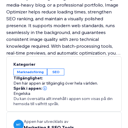
media-heavy blog, or a professional portfolio, Image
Optimizer helps reduce loading times, strengthen
SEO ranking, and maintain a visually polished
presence. It supports modern web standards, runs
seamlessly in the background, and guarantees
consistent image quality with zero technical
knowledge required. With batch-processing tools,
real-time previews, and automatic optimization, you
can keep your entire library performing at its best
Kategorier
effortlessly.
Marknadsföring
SEO
Tillgänglighet:
Den här appen är tillgänglig över hela världen.
Språk i appen:
Engelska
Du kan översätta allt innehåll i appen som visas på din
hemsida till valfritt språk.
Appen har utvecklats av
MT
Marketing & SEO Tools