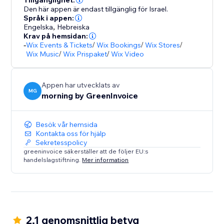
Tillgänglighet:
Den här appen är endast tillgänglig för Israel.
Språk i appen:
Engelska
,
Hebreiska
Krav på hemsidan:
-
Wix Events & Tickets
/
Wix Bookings
/
Wix Stores
/
Wix Music
/
Wix Prispaket
/
Wix Video
Appen har utvecklats av
MG
morning by GreenInvoice
Besök vår hemsida
Kontakta oss för hjälp
Sekretesspolicy
greeninvoice säkerställer att de följer EU:s
handelslagstiftning.
Mer information
2.1 genomsnittlig betyg