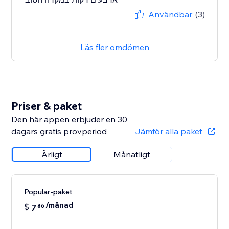
Användbar
(3)
Läs fler omdömen
Priser & paket
Den här appen erbjuder en 30
dagars gratis provperiod
Jämför alla paket
Årligt
Månatligt
Popular-paket
/månad
$
7
86