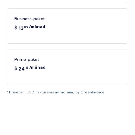
Business-paket
/månad
$
13
09
Prime-paket
/månad
$
24
15
* Priset är i USD, faktureras av morning by GreenInvoice.