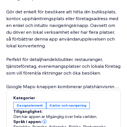
Gör det enkelt för besökare att hitta din butiksplats,
kontor, upphämtningsplats eller företagsadress med
en enkel och intuitiv navigeringsknapp. Oavsett om
du driver en lokal verksamhet eller har flera platser,
så förbättrar denna app användarupplevelsen och
lokal konvertering.
Perfekt för detaljhandelsbutiker, restauranger,
tjänsteföretag, evenemangsplatser och lokala företag
som vill förenkla riktningar och öka besöken.
Google Maps-knappen kombinerar platshänvisning,
riktningar och navigering i ett enkelt verktyg, vilket
Kategorier
gör det enkelt att lägga till en kartknapp eller
Designelement
Kartor och navigering
butikslokaliserarelement på din webbplats.
Tillgänglighet:
Den här appen är tillgänglig över hela världen.
Förbättra din webbplats med en smart
Språk i appen:
Engelska
,
Franska
,
Italienska
,
Polska
,
Portugisiska
,