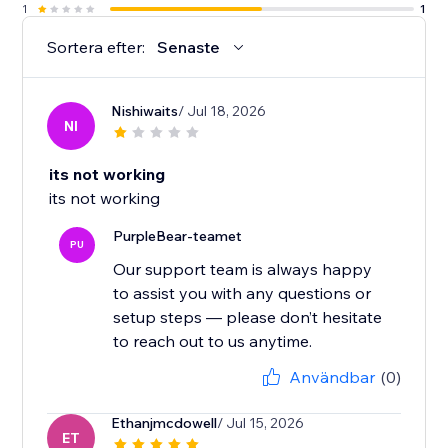
1
1
Sortera efter:
Senaste
Nishiwaits
/ Jul 18, 2026
NI
its not working
its not working
PurpleBear-teamet
PU
Our support team is always happy
to assist you with any questions or
setup steps — please don’t hesitate
to reach out to us anytime.
Användbar
(0)
Ethanjmcdowell
/ Jul 15, 2026
ET