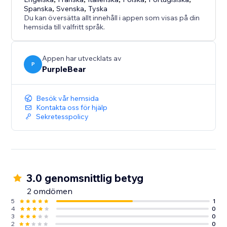
riktningsknapp, förbättra tillgängligheten och hjälp
Spanska
,
Svenska
,
Tyska
kunder att nå ditt företag snabbare - direkt genom
Du kan översätta allt innehåll i appen som visas på din
Google Maps.
hemsida till valfritt språk.
Appen har utvecklats av
P
PurpleBear
Besök vår hemsida
Kontakta oss för hjälp
Sekretesspolicy
3.0 genomsnittlig betyg
2 omdömen
5
1
4
0
3
0
2
0