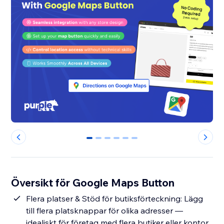
0
1
2
3
4
5
Översikt för Google Maps Button
Flera platser & Stöd för butiksförteckning: Lägg
till flera platsknappar för olika adresser —
idealiskt för företag med flera butiker eller kontor