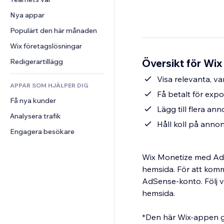
Video
Konvertering
Sidmallar
Lagerlösningar
Undersökningar
Nya appar
PDF
Bildeffekter
Dropshipping
Chatt
Fildelning
Populärt den här månaden
Knappar och menyer
Priser och abonnemang
Kommentarer
Nyheter
Banners och märken
Crowdfunding
Wix företagslösningar
Telefon
Innehållstjänster
Kalkylatorer
Mat och dryck
Community
Översikt för Wi
Redigerartillägg
Texteffekter
Sök
Omdömen och recensioner
Visa relevanta, 
APPAR SOM HJÄLPER DIG
Väder
CRM
Få betalt för exp
Få nya kunder
Diagram och tabeller
Lägg till flera a
Analysera trafik
Håll koll på annon
Engagera besökare
Wix Monetize med AdSe
hemsida. För att komm
AdSense-konto. Följ vå
hemsida.
*Den här Wix-appen gö