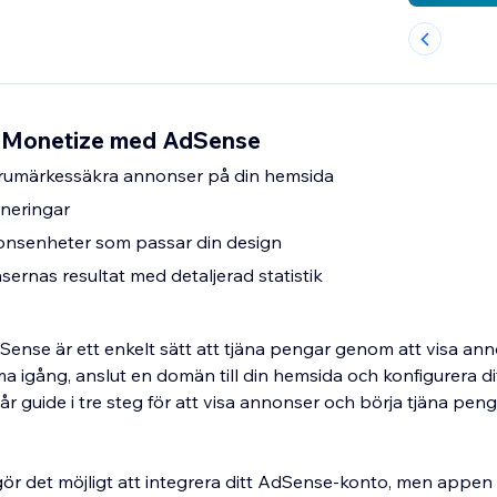
x Monetize med AdSense
varumärkessäkra annonser på din hemsida
oneringar
nnonsenheter som passar din design
sernas resultat med detaljerad statistik
nse är ett enkelt sätt att tjäna pengar genom att visa ann
a igång, anslut en domän till din hemsida och konfigurera d
r guide i tre steg för att visa annonser och börja tjäna peng
r det möjligt att integrera ditt AdSense-konto, men appen 