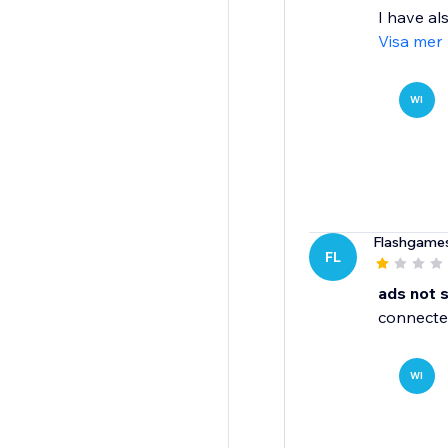
I have al
Visa mer
WI
Flashgame
FL
ads not 
connecte
WI