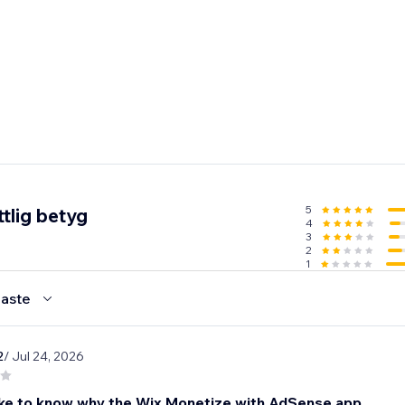
5
tlig betyg
4
3
2
1
aste
2
/ Jul 24, 2026
like to know why the Wix Monetize with AdSense app