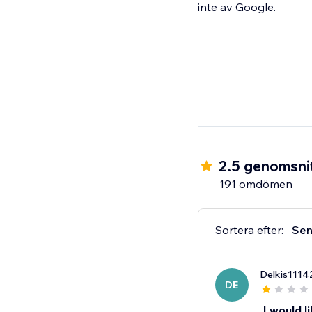
inte av Google.
2.5 genomsnit
191 omdömen
Sortera efter:
Sen
Delkis1114
DE
I would 