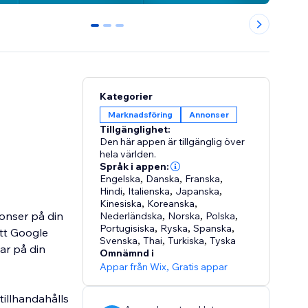
0
1
2
Kategorier
Marknadsföring
Annonser
Tillgänglighet:
Den här appen är tillgänglig över
hela världen.
Språk i appen:
Engelska
,
Danska
,
Franska
,
Hindi
,
Italienska
,
Japanska
,
Kinesiska
,
Koreanska
,
onser på din
Nederländska
,
Norska
,
Polska
,
Portugisiska
,
Ryska
,
Spanska
,
itt Google
Svenska
,
Thai
,
Turkiska
,
Tyska
ar på din
Omnämnd i
Appar från Wix
,
Gratis appar
tillhandahålls