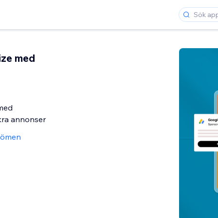
ize med
 med
kra annonser
dömen