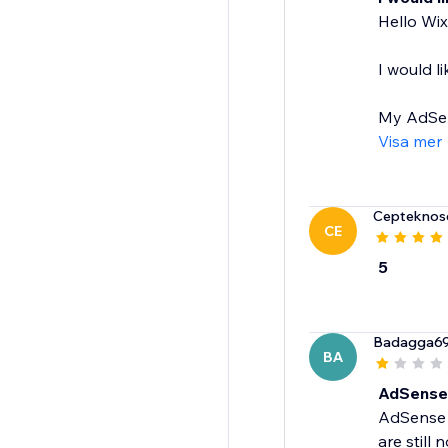
Hello Wix
I would 
My AdSens
Visa mer
Cepteknose
CE
5
Badagga6
BA
AdSense 
AdSense i
are still 