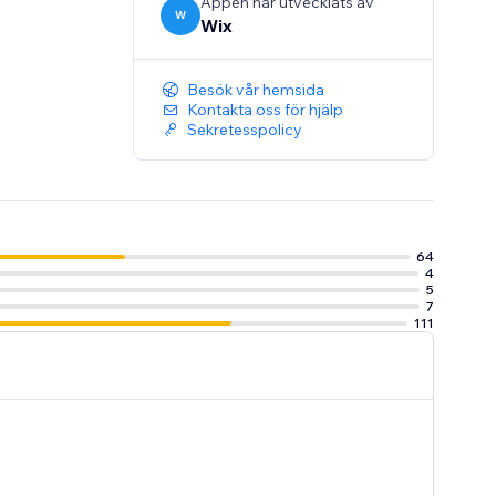
Appen har utvecklats av
W
Wix
Besök vår hemsida
Kontakta oss för hjälp
Sekretesspolicy
64
4
5
7
111