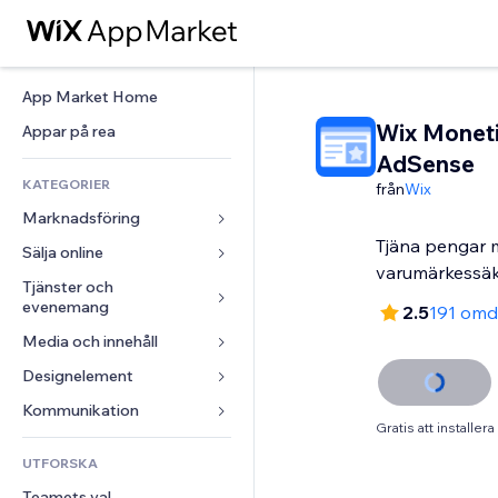
App Market Home
Wix Monet
Appar på rea
AdSense
KATEGORIER
från
Wix
Marknadsföring
Tjäna pengar
Sälja online
Annonser
varumärkessä
Mobil
Tjänster och 
Appar för butiker
evenemang
2.5
191 om
Statistik
Frakt och leverans
Media och innehåll
Hotell
Sociala medier
Sälj-knappar
Evenemang
Designelement
Galleri
SEO
Onlinekurser
Restauranger
Musik
Interaktioner
Kartor och navigering
Kommunikation 
Beställtryck
Gratis att installera
Fastigheter
Podcasts
Listningar
Integritet och säkerhet
Redovisning
Formulär
UTFORSKA
Bokningar
Fotografering
E-post
Klocka
Kuponger och lojalitet
Blogg
Teamets val