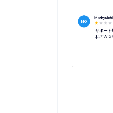
Moriryuichi
MO
サポート
私のWI