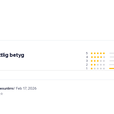
5
tlig betyg
4
3
2
1
esunlimi
/ Feb 17, 2026