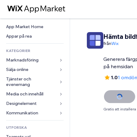
App Market Home
Hämta bild
Appar på rea
från
Wix
KATEGORIER
Generera färgp
Marknadsföring
på hemsidan
Sälja online
Annonser
1.0
1 omdö
Mobil
Tjänster och 
Appar för butiker
evenemang
Statistik
Frakt och leverans
Media och innehåll
Hotell
Sociala medier
Sälj-knappar
Evenemang
Designelement
Galleri
SEO
Onlinekurser
Gratis att installera
Restauranger
Musik
Interaktioner
Kartor och navigering
Kommunikation 
Beställtryck
Fastigheter
Podcasts
Listningar
Integritet och säkerhet
Redovisning
Formulär
UTFORSKA
Bokningar
Fotografering
E-post
Klocka
Kuponger och lojalitet
Blogg
Teamets val