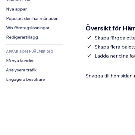
Video
Konvertering
Sidmallar
Lagerlösningar
Undersökningar
Nya appar
PDF
Bildeffekter
Dropshipping
Chatt
Fildelning
Populärt den här månaden
Knappar och menyer
Priser och abonnemang
Kommentarer
Nyheter
Banners och märken
Översikt för Häm
Crowdfunding
Wix företagslösningar
Telefon
Innehållstjänster
Kalkylatorer
Mat och dryck
Community
Redigerartillägg
Skapa färgpalette
Texteffekter
Sök
Omdömen och recensioner
Skapa flera palet
APPAR SOM HJÄLPER DIG
Väder
CRM
Ladda ner dina fa
Få nya kunder
Diagram och tabeller
Analysera trafik
Snygga till hemsidan
Engagera besökare