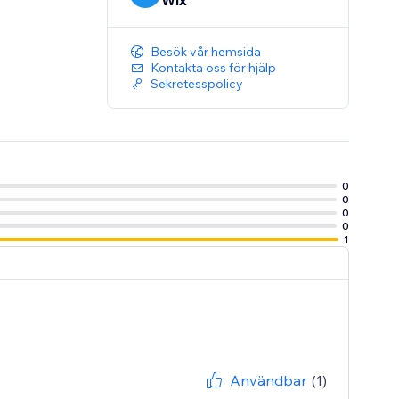
Wix
Besök vår hemsida
Kontakta oss för hjälp
Sekretesspolicy
0
0
0
0
1
Användbar
(1)