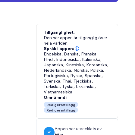
Tillgänglighet:
Den här appen är tillgänglig över
hela världen.
Språk i appen:
Engelska
,
Danska
,
Franska
,
Hindi
,
Indonesiska
,
Italienska
,
Japanska
,
Kinesiska
,
Koreanska
,
Nederländska
,
Norska
,
Polska
,
Portugisiska
,
Ryska
,
Spanska
,
Svenska
,
Thai
,
Tjeckiska
,
Turkiska
,
Tyska
,
Ukrainska
,
Vietnamesiska
Omnämnd i
Redigerartillägg
Redigerartillägg
Appen har utvecklats av
W