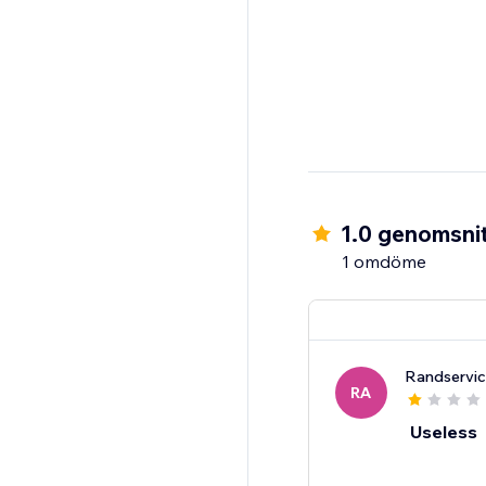
1.0 genomsnit
1 omdöme
Randservic
RA
Useless