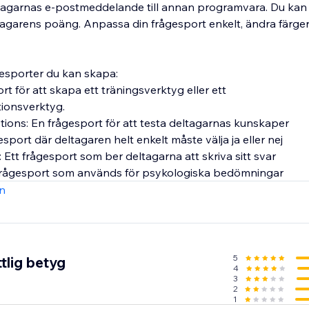
tagarnas e-postmeddelande till annan programvara. Du kan
tagarens poäng. Anpassa din frågesport enkelt, ändra färger,
gesporter du kan skapa:
rt för att skapa ett träningsverktyg eller ett
onsverktyg.
tions: En frågesport för att testa deltagarnas kunskaper
gesport där deltagaren helt enkelt måste välja ja eller nej
tt frågesport som ber deltagarna att skriva sitt svar
 frågesport som används för psykologiska bedömningar
n
5
tlig betyg
4
3
2
1