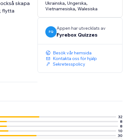
 också skapa
Ukrainska
,
Ungerska
,
Vietnamesiska
,
Walesiska
 flytta
Appen har utvecklats av
FQ
Fyrebox Quizzes
Besök vår hemsida
Kontakta oss för hjälp
Sekretesspolicy
32
8
8
10
30