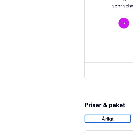
sehr sch
FY
Priser & paket
Årligt