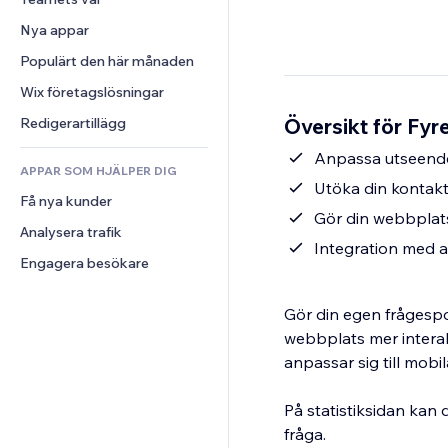
Video
Konvertering
Sidmallar
Lagerlösningar
Undersökningar
Nya appar
PDF
Bildeffekter
Dropshipping
Chatt
Fildelning
Populärt den här månaden
Knappar och menyer
Priser och abonnemang
Kommentarer
Nyheter
Banners och märken
Crowdfunding
Wix företagslösningar
Telefon
Innehållstjänster
Kalkylatorer
Mat och dryck
Community
Översikt för Fy
Redigerartillägg
Texteffekter
Sök
Omdömen och recensioner
Anpassa utseende
APPAR SOM HJÄLPER DIG
Väder
CRM
Utöka din kontakt
Få nya kunder
Diagram och tabeller
Gör din webbplats
Analysera trafik
Integration med 
Engagera besökare
Gör din egen frågespor
webbplats mer interak
anpassar sig till mobi
På statistiksidan kan
fråga.