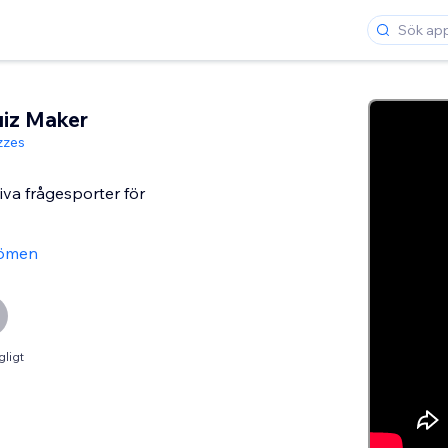
iz Maker
zzes
iva frågesporter för
ömen
gligt