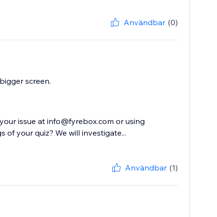
Användbar
(0)
 bigger screen.
 your issue at info@fyrebox.com or using
of your quiz? We will investigate...
Användbar
(1)