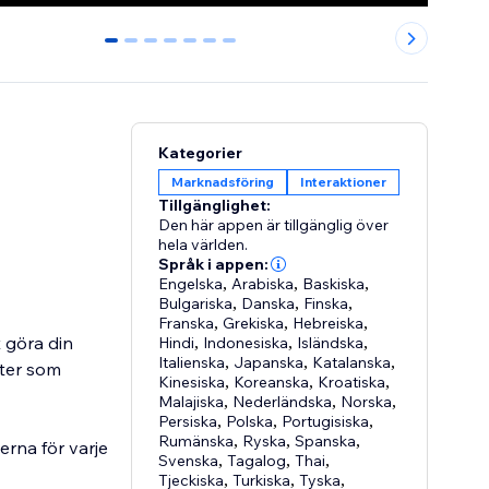
0
1
2
3
4
5
6
Kategorier
Marknadsföring
Interaktioner
Tillgänglighet:
Den här appen är tillgänglig över
hela världen.
Språk i appen:
Engelska
,
Arabiska
,
Baskiska
,
Bulgariska
,
Danska
,
Finska
,
Franska
,
Grekiska
,
Hebreiska
,
t göra din
Hindi
,
Indonesiska
,
Isländska
,
Italienska
,
Japanska
,
Katalanska
,
rter som
Kinesiska
,
Koreanska
,
Kroatiska
,
Malajiska
,
Nederländska
,
Norska
,
Persiska
,
Polska
,
Portugisiska
,
Rumänska
,
Ryska
,
Spanska
,
erna för varje
Svenska
,
Tagalog
,
Thai
,
Tjeckiska
,
Turkiska
,
Tyska
,