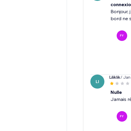
connexio
Bonjour, 
bord ne s
FY
Liliklik
/ Jan
LI
Nulle
Jamais réu
FY