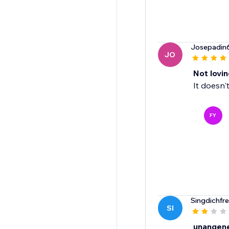
Josepadin
JO
Not loving
It doesn'
FY
Singdichfre
SI
unangen