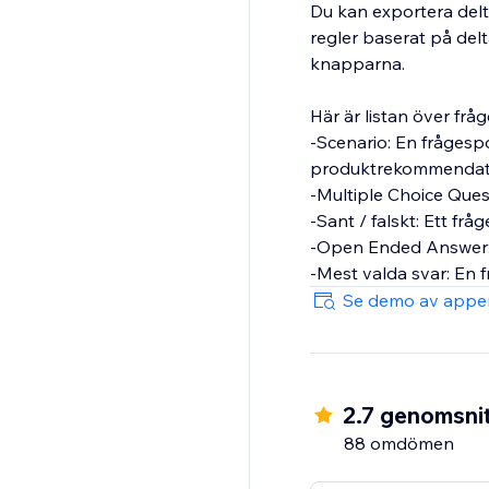
Du kan exportera del
regler baserat på del
knapparna.
Här är listan över frå
-Scenario: En frågespo
produktrekommendati
-Multiple Choice Ques
-Sant / falskt: Ett frå
-Open Ended Answer: E
-Mest valda svar: En
Se demo av appe
2.7 genomsnit
88 omdömen