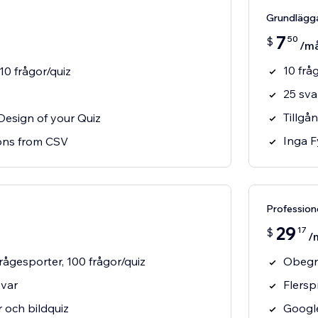
Grundlägg
7
50
$
/m
10 frå
10 frågor/quiz
25 sv
Tillgån
Design of your Quiz
Inga F
ons from CSV
Profession
29
17
$
/
ågesporter, 100 frågor/quiz
Obegrä
var
Flersp
er och bildquiz
Google