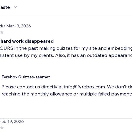
aste
ck
/ Mar 13, 2026
y hard work disappeared
OURS in the past making quizzes for my site and embedding e
sistent use by my clients. Also, it has an outdated appearance
Fyrebox Quizzes-teamet
Please contact us directly at info@fyrebox.com. We don't de
reaching the monthly allowance or multiple failed payment
 Feb 19, 2026