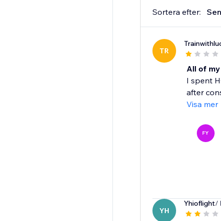
Sortera efter:
Sen
Trainwithlu
TR
All of m
I spent H
after con
Visa mer
FY
Yhioflight
/
YH