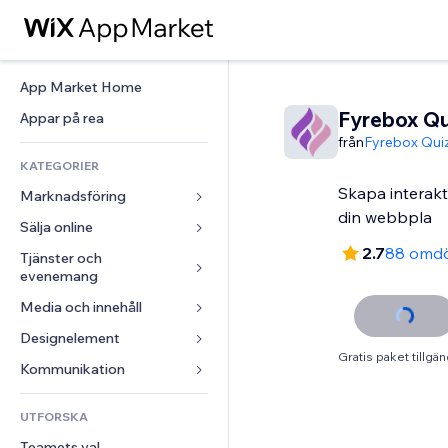
App Market Home
Fyrebox Qu
Appar på rea
från
Fyrebox Qui
KATEGORIER
Skapa interakt
Marknadsföring
din webbpla
Sälja online
Annonser
2.7
88 omd
Mobil
Tjänster och 
Appar för butiker
evenemang
Statistik
Frakt och leverans
Media och innehåll
Hotell
Sociala medier
Sälj-knappar
Evenemang
Designelement
Galleri
SEO
Onlinekurser
Gratis paket tillgän
Restauranger
Musik
Interaktioner
Kartor och navigering
Kommunikation 
Beställtryck
Fastigheter
Podcasts
Listningar
Integritet och säkerhet
Redovisning
Formulär
UTFORSKA
Bokningar
Fotografering
E-post
Klocka
Kuponger och lojalitet
Blogg
Teamets val