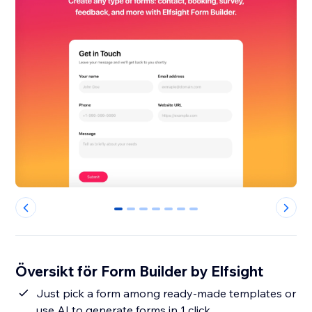
0
1
2
3
4
5
6
Översikt för Form Builder by Elfsight
Just pick a form among ready-made templates or
use AI to generate forms in 1 click