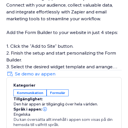
Connect with your audience, collect valuable data,
and integrate effortlessly with Zapier and email
marketing tools to streamline your workflow.
Add the Form Builder to your website in just 4 steps:
1. Click the "Add to Site" button.
2. Finish the setup and start personalizing the Form
Builder.
3. Select the desired widget template and arrange
fields.
Se demo av appen
4. Preview the results, then hit "Publish."
Kategorier
Kommunikation
Formulär
Need help or more information? Our Help Center has
Tillgänglighet:
detailed guides, or you can reach out to our dedicated
Den här appen är tillgänglig över hela världen.
support team for personalized assistance.
Språk i appen:
Engelska
Du kan översätta allt innehåll i appen som visas på din
hemsida till valfritt språk.