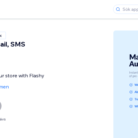
x
mail, SMS
ur store with Flashy
men
ävs