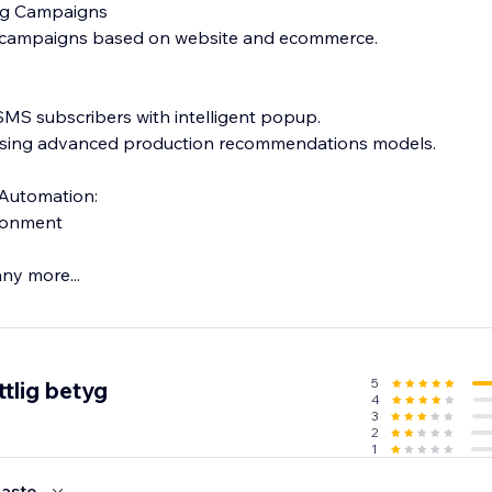
ng Campaigns
 campaigns based on website and ecommerce.
MS subscribers with intelligent popup.
 using advanced production recommendations models.
Automation:
donment
ny more...
5
tlig betyg
4
3
2
1
aste