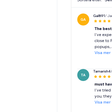
Gal891
/ Ja
GA
The bes
I've expe
close to 
popups,..
Visa mer
Tamarish4
TA
must ha
I've trie
you, they
Visa mer