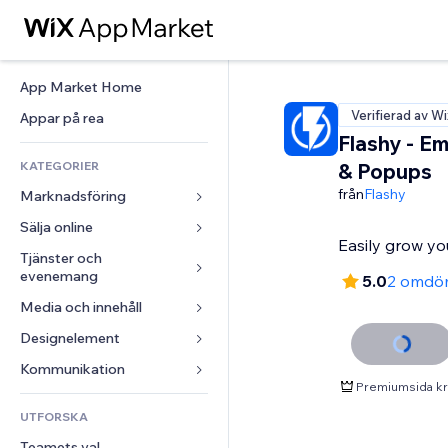
App Market Home
Verifierad av Wi
Appar på rea
Flashy - E
KATEGORIER
& Popups
från
Flashy
Marknadsföring
Sälja online
Annonser
Easily grow yo
Mobil
Tjänster och 
Appar för butiker
evenemang
5.0
2 omdö
Statistik
Frakt och leverans
Media och innehåll
Hotell
Sociala medier
Sälj-knappar
Evenemang
Designelement
Galleri
SEO
Onlinekurser
Restauranger
Musik
Interaktioner
Kartor och navigering
Kommunikation 
Beställtryck
Premiumsida kr
Fastigheter
Podcasts
Listningar
Integritet och säkerhet
Redovisning
Formulär
UTFORSKA
Bokningar
Fotografering
E-post
Klocka
Kuponger och lojalitet
Blogg
Teamets val