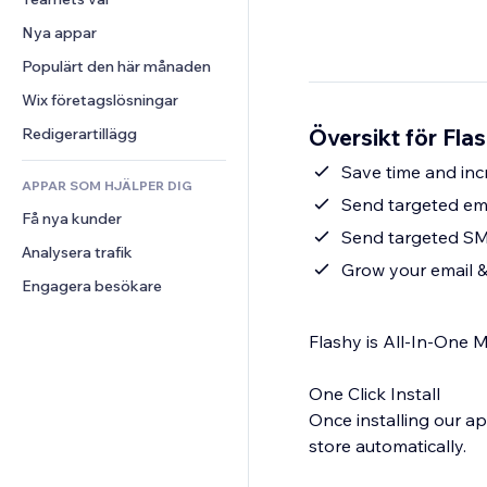
Video
Konvertering
Sidmallar
Lagerlösningar
Undersökningar
Nya appar
PDF
Bildeffekter
Dropshipping
Chatt
Fildelning
Populärt den här månaden
Knappar och menyer
Priser och abonnemang
Kommentarer
Nyheter
Banners och märken
Crowdfunding
Wix företagslösningar
Telefon
Innehållstjänster
Kalkylatorer
Mat och dryck
Community
Översikt för Fla
Redigerartillägg
Texteffekter
Sök
Omdömen och recensioner
Save time and in
APPAR SOM HJÄLPER DIG
Väder
CRM
Send targeted em
Få nya kunder
Diagram och tabeller
Send targeted SM
Analysera trafik
Grow your email &
Engagera besökare
Flashy is All-In-One 
One Click Install
Once installing our ap
store automatically.