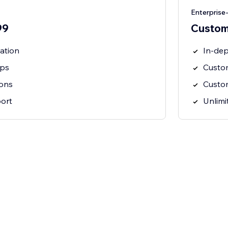
Enterprise
99
Custom
ation
In-de
ups
Custo
ions
Custo
ort
Unlimi