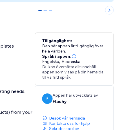
0
1
2
Tillgänglighet:
plates
Den här appen är tillgänglig över
hela världen.
Språk i appen:
Engelska
,
Hebreiska
Du kan översätta allt innehåll i
appen som visas på din hemsida
till valfritt språk.
eting needs.
Appen har utvecklats av
F
Flashy
ucts) from your
Besök vår hemsida
Kontakta oss för hjälp
Sekretesspolicy