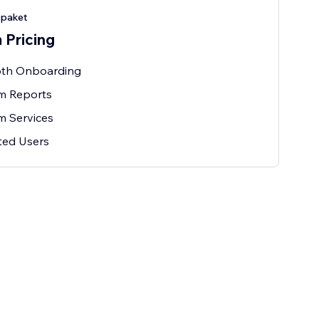
-paket
 Pricing
pth Onboarding
m Reports
m Services
ted Users