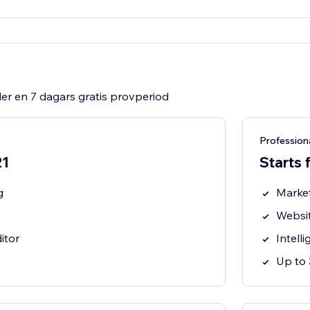
er en 7 dagars gratis provperiod
Profession
21
Starts
g
Marke
Websit
itor
Intell
Up to 