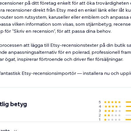
recensioner på ditt företag enkelt för att öka trovärdigheten
ra recensioner direkt från Etsy med en enkel länk eller låt 
layouter som rutsystem, karuseller eller emblem och anpassa 
passa vilken information som visas, som stjärnbetyg, recens
p för "Skriv en recension", för att passa dina behov.
rocessen att lägga till Etsy-recensionstexter på din butik s
de anpassningsalternativ för en polerad, professionell fra
 ögat, inspirerar förtroende och driver fler försäljningar.
 fantastisk Etsy-recensionsimportör — installera nu och uppl
5
tlig betyg
4
3
2
1
aste