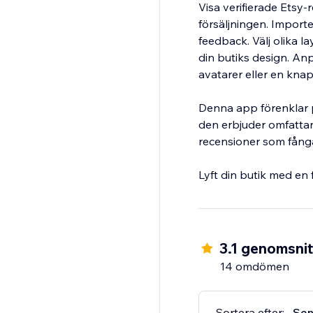
Visa verifierade Etsy-
försäljningen. Importe
feedback. Välj olika 
din butiks design. An
avatarer eller en knap
Denna app förenklar p
den erbjuder omfattan
recensioner som fångar
Lyft din butik med en
3.1 genomsnit
14 omdömen
Sortera efter:
Sen