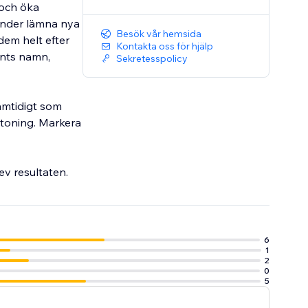
 och öka
kunder lämna nya
Besök vår hemsida
dem helt efter
Kontakta oss för hjälp
ents namn,
Sekretesspolicy
amtidigt som
mtoning. Markera
ev resultaten.
6
1
2
0
5