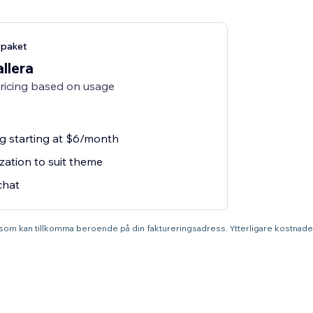
-paket
allera
pricing based on usage
ng starting at $6/month
zation to suit theme
chat
r som kan tillkomma beroende på din faktureringsadress. Ytterligare kostnade