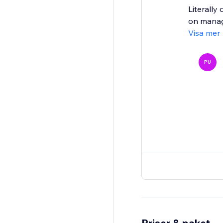
Literally
on manage
Visa mer
PU