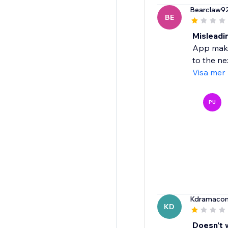
Bearclaw9
BE
Misleadi
App makes
to the nex
Visa mer
PU
Kdramaco
KD
Doesn't 