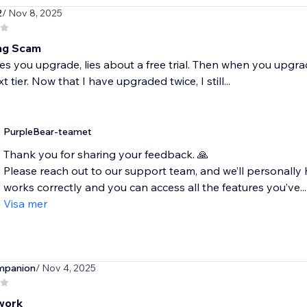
2
/ Nov 8, 2025
ng Scam
 you upgrade, lies about a free trial. Then when you upgrade
t tier. Now that I have upgraded twice, I still...
PurpleBear-teamet
Thank you for sharing your feedback. 🙏
Please reach out to our support team, and we’ll personally
works correctly and you can access all the features you’ve...
Visa mer
mpanion
/ Nov 4, 2025
work