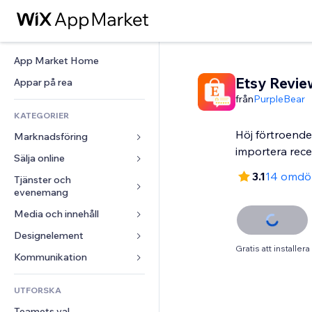
App Market Home
Etsy Revie
Appar på rea
från
PurpleBear
KATEGORIER
Höj förtroendet
Marknadsföring
importera rece
Sälja online
Annonser
3.1
14 omd
Mobil
Tjänster och 
Appar för butiker
evenemang
Statistik
Frakt och leverans
Media och innehåll
Hotell
Sociala medier
Sälj-knappar
Evenemang
Designelement
Galleri
SEO
Onlinekurser
Gratis att installera
Restauranger
Musik
Interaktioner
Kartor och navigering
Kommunikation 
Beställtryck
Fastigheter
Podcasts
Listningar
Integritet och säkerhet
Redovisning
Formulär
UTFORSKA
Bokningar
Fotografering
E-post
Klocka
Kuponger och lojalitet
Blogg
Teamets val