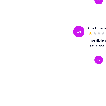
PU
Chickchao
CH
horrible
save the 
PU