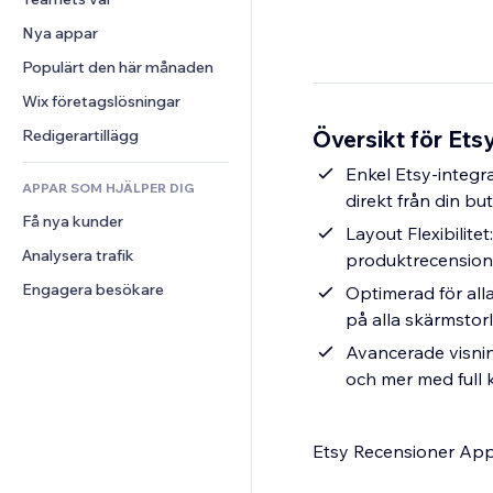
Video
Konvertering
Sidmallar
Lagerlösningar
Undersökningar
Nya appar
PDF
Bildeffekter
Dropshipping
Chatt
Fildelning
Populärt den här månaden
Knappar och menyer
Priser och abonnemang
Kommentarer
Nyheter
Banners och märken
Crowdfunding
Wix företagslösningar
Telefon
Innehållstjänster
Kalkylatorer
Mat och dryck
Community
Översikt för Ets
Redigerartillägg
Texteffekter
Sök
Omdömen och recensioner
Enkel Etsy-integr
APPAR SOM HJÄLPER DIG
Väder
CRM
direkt från din bu
Få nya kunder
Diagram och tabeller
Layout Flexibilite
Analysera trafik
produktrecensione
Engagera besökare
Optimerad för alla
på alla skärmstor
Avancerade visning
och mer med full k
Etsy Recensioner App