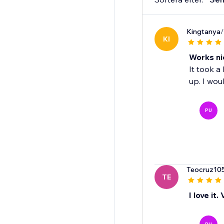
Kingtanya
/
KI
Works ni
It took a
up. I wo
PU
Teocruz10
TE
I love it.