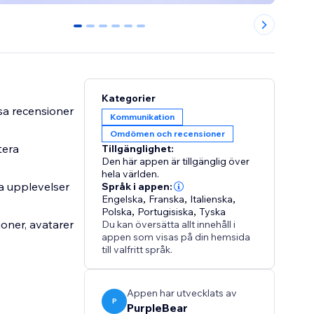
0
1
2
3
4
5
Kategorier
sa recensioner
Kommunikation
Omdömen och recensioner
tera
Tillgänglighet:
Den här appen är tillgänglig över
hela världen.
la upplevelser
Språk i appen:
Engelska
,
Franska
,
Italienska
,
Polska
,
Portugisiska
,
Tyska
ioner, avatarer
Du kan översätta allt innehåll i
appen som visas på din hemsida
till valfritt språk.
Appen har utvecklats av
P
PurpleBear