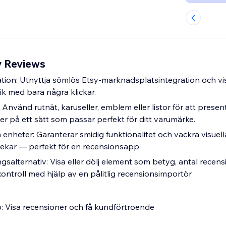
y Reviews
ation: Utnyttja sömlös Etsy-marknadsplatsintegration och vi
tik med bara några klickar.
t: Använd rutnät, karuseller, emblem eller listor för att presen
r på ett sätt som passar perfekt för ditt varumärke.
 enheter: Garanterar smidig funktionalitet och vackra visuel
lekar — perfekt för en recensionsapp
salternativ: Visa eller dölj element som betyg, antal recens
ontroll med hjälp av en pålitlig recensionsimportör
: Visa recensioner och få kundförtroende