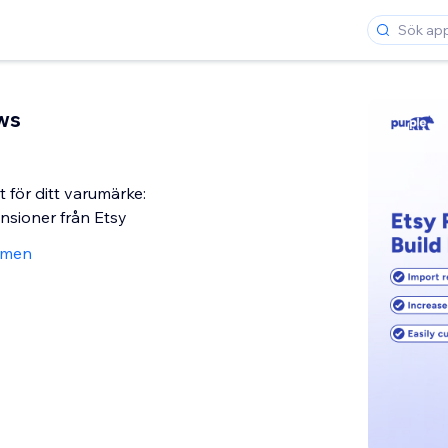
ws
 för ditt varumärke:
nsioner från Etsy
ömen