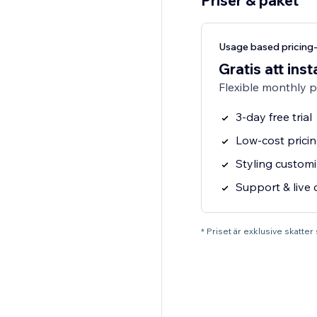
Priser & paket
Usage based pricing
Gratis att inst
Flexible monthly 
3-day free trial
Low-cost prici
Styling customi
Support & live 
* Priset är exklusive skatte