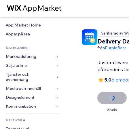
App Market Home
Verifierad av Wi
Appar på rea
Delivery D
från
PurpleBear
KATEGORIER
Marknadsföring
Justera lever
Sälja online
Annonser
på kundens ti
Mobil
Tjänster och 
Appar för butiker
evenemang
5.0
6 omdö
Statistik
Frakt och leverans
Media och innehåll
Hotell
Sociala medier
Sälj-knappar
Evenemang
Designelement
Galleri
SEO
Onlinekurser
Restauranger
Musik
Interaktioner
Kartor och navigering
Kommunikation 
Beställtryck
Gratis
Fastigheter
Podcasts
Listningar
Integritet och säkerhet
Redovisning
Formulär
UTFORSKA
Bokningar
Fotografering
E-post
Klocka
Kuponger och lojalitet
Blogg
Teamets val