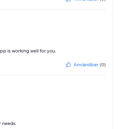
pp is working well for you.
Användbar
(0)
r needs.