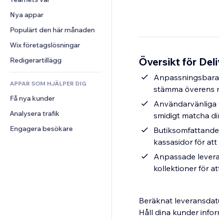
Video
Konvertering
Sidmallar
Lagerlösningar
Undersökningar
Nya appar
PDF
Bildeffekter
Dropshipping
Chatt
Fildelning
Populärt den här månaden
Knappar och menyer
Priser och abonnemang
Kommentarer
Nyheter
Banners och märken
Crowdfunding
Wix företagslösningar
Telefon
Innehållstjänster
Kalkylatorer
Mat och dryck
Community
Översikt för Del
Redigerartillägg
Texteffekter
Sök
Omdömen och recensioner
Anpassningsbara i
APPAR SOM HJÄLPER DIG
Väder
CRM
stämma överens m
Få nya kunder
Diagram och tabeller
Användarvänliga w
Analysera trafik
smidigt matcha din
Engagera besökare
Butiksomfattande 
kassasidor för att
Anpassade leveran
kollektioner för a
Beräknat leveransdat
Håll dina kunder inf