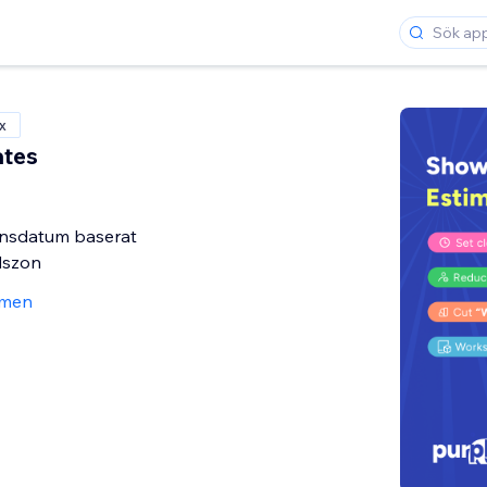
x
ates
ansdatum baserat
dszon
men