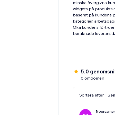
minska övergivna kund
widgets på produktsi
baserat på kundens pl
kategorier, arbetsda
Öka kundens förtroend
beräknade leveransda
5.0 genomsnit
6 omdömen
Sortera efter:
Sen
Noorsamer