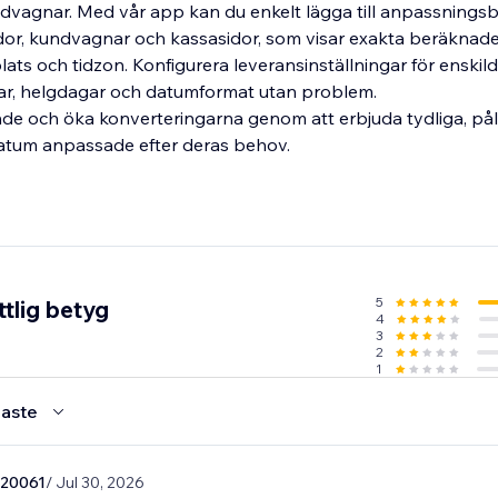
vagnar. Med vår app kan du enkelt lägga till anpassningsb
dor, kundvagnar och kassasidor, som visar exakta beräknad
ats och tidzon. Konfigurera leveransinställningar för enskil
gar, helgdagar och datumformat utan problem.
e och öka konverteringarna genom att erbjuda tydliga, påli
tum anpassade efter deras behov.
5
tlig betyg
4
3
2
1
aste
20061
/ Jul 30, 2026