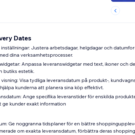
ivery Dates
nställningar: Justera arbetsdagar, helgdagar och datumform
ed dina verksamhetsprocesser.
idgetar: Anpassa leveranswidgetar med text, ikoner och des
 butiks estetik.
visning: Visa tydliga leveransdatum på produkt-, kundvagn
 hjälpa kunderna att planera sina köp effektivt.
sdatum: Ange specifika leveranstider för enskilda produkter
tt ge kunder exakt information
um: Ge noggranna tidsplaner för en bättre shoppingupplev
ormerade om exakta leveransdatum, förbättra deras shoppin