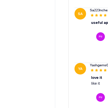
Sa223nche
SA
useful a
PU
Yashgems
YA
love it
like it
PU