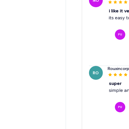
NO
i like it 
its easy 
PU
Rouxincor
RO
super
simple a
PU