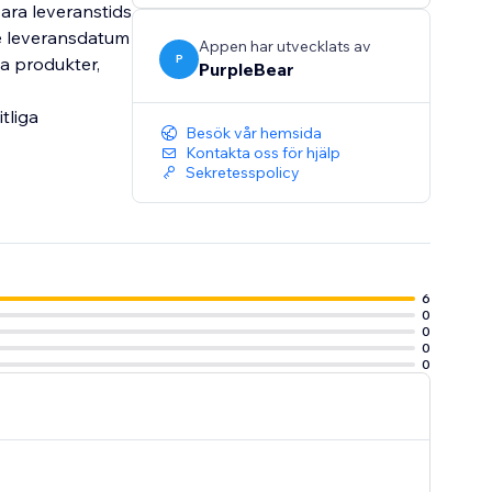
ara leveranstids
e leveransdatum
Appen har utvecklats av
P
da produkter,
PurpleBear
tliga
Besök vår hemsida
Kontakta oss för hjälp
Sekretesspolicy
6
0
0
0
0