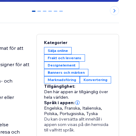
0
1
2
3
4
5
Kategorier
at för att
Sälja online
Frakt och leverans
igner för att
Designelement
Banners och märken
Marknadsföring
Konvertering
s- och
Tillgänglighet:
Den här appen är tillgänglig över
 eller
hela världen.
Språk i appen:
Engelska
,
Franska
,
Italienska
,
Polska
,
Portugisiska
,
Tyska
Du kan översätta allt innehåll i
else
appen som visas på din hemsida
till valfritt språk.
gresa och