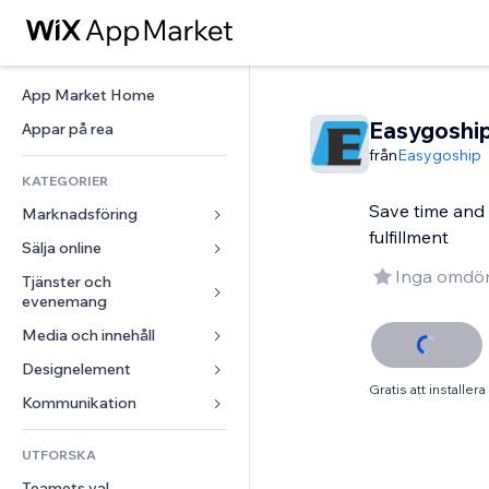
App Market Home
Easygoshi
Appar på rea
från
Easygoship
KATEGORIER
Save time and 
Marknadsföring
fulfillment
Sälja online
Annonser
Inga omdö
Mobil
Tjänster och 
Appar för butiker
evenemang
Statistik
Frakt och leverans
Media och innehåll
Hotell
Sociala medier
Sälj-knappar
Evenemang
Designelement
Galleri
SEO
Onlinekurser
Gratis att installera
Restauranger
Musik
Interaktioner
Kartor och navigering
Kommunikation 
Beställtryck
Fastigheter
Podcasts
Listningar
Integritet och säkerhet
Redovisning
Formulär
UTFORSKA
Bokningar
Fotografering
E-post
Klocka
Kuponger och lojalitet
Blogg
Teamets val