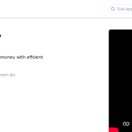
p
money with effcient
men än