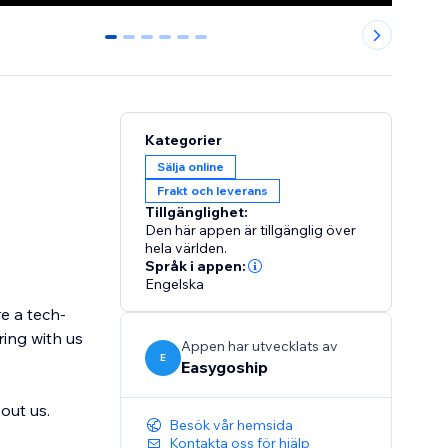
0
1
2
3
4
5
Kategorier
Sälja online
Frakt och leverans
Tillgänglighet:
Den här appen är tillgänglig över
hela världen.
Språk i appen:
Engelska
e a tech-
ing with us
Appen har utvecklats av
E
Easygoship
out us.
Besök vår hemsida
Kontakta oss för hjälp