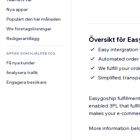
Video
Konvertering
Sidmallar
Lagerlösningar
Undersökningar
Nya appar
PDF
Bildeffekter
Dropshipping
Chatt
Fildelning
Populärt den här månaden
Knappar och menyer
Priser och abonnemang
Kommentarer
Nyheter
Banners och märken
Crowdfunding
Wix företagslösningar
Telefon
Innehållstjänster
Kalkylatorer
Mat och dryck
Community
Översikt för Ea
Redigerartillägg
Texteffekter
Sök
Omdömen och recensioner
Easy intergration
APPAR SOM HJÄLPER DIG
Väder
CRM
Automated order f
Få nya kunder
Diagram och tabeller
We fulfill your ord
Analysera trafik
Simplified, transpa
Engagera besökare
Easygoship fulfillment
enabled 3PL that fulf
makes your e-commerce 
More information belo