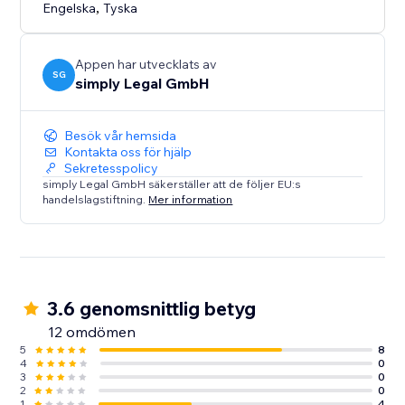
Engelska
,
Tyska
Appen har utvecklats av
SG
simply Legal GmbH
Besök vår hemsida
Kontakta oss för hjälp
Sekretesspolicy
simply Legal GmbH säkerställer att de följer EU:s
handelslagstiftning.
Mer information
3.6 genomsnittlig betyg
12 omdömen
5
8
4
0
3
0
2
0
1
4