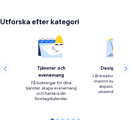
Utforska efter kategori
Tjänster och
Designeleme
evenemang
Låt kreativiteten fl
massor av verktyg f
Få bokningar för dina
anpassa hemsid
tjänster, skapa evenemang
och hantera din
företagskalender.
0
1
2
3
4
5