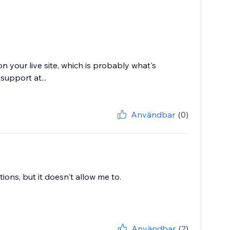
on your live site, which is probably what's
upport at...
Användbar
(0)
tions, but it doesn't allow me to.
Användbar
(2)