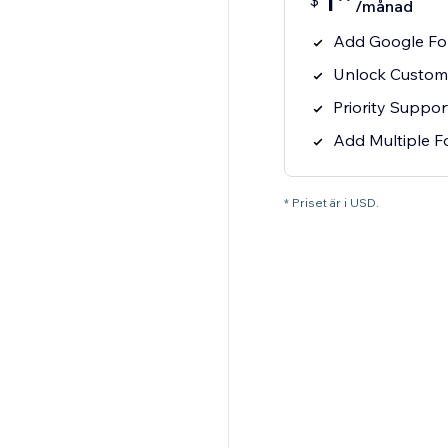
1
$
/månad
Add Google For
Unlock Custom
Priority Suppo
Add Multiple F
* Priset är i USD.