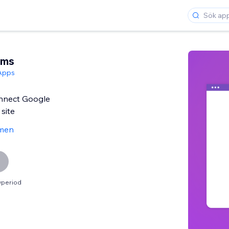
rms
Apps
nnect Google
site
men
vperiod