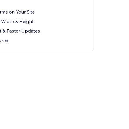
ms on Your Site
 Width & Height
rt & Faster Updates
orms