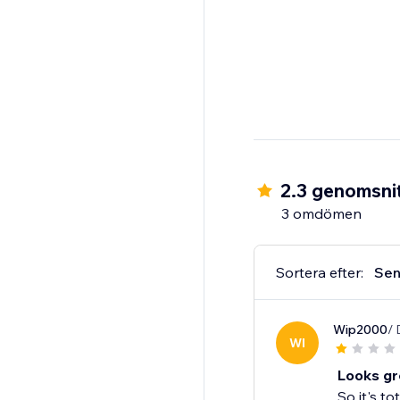
2.3 genomsnit
3 omdömen
Sortera efter:
Sen
Wip2000
/ 
WI
Looks gre
So it's to