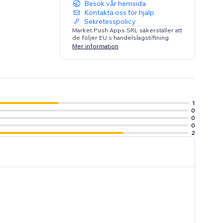
Besök vår hemsida
Kontakta oss för hjälp
Sekretesspolicy
Market Push Apps SRL säkerställer att
de följer EU:s handelslagstiftning.
Mer information
1
0
0
0
2