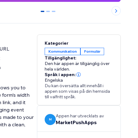
0
1
2
Kategorier
 URL
Kommunikation
Formulär
t
Tillgänglighet:
Den här appen är tillgänglig över
m
hela världen.
Språk i appen:
Engelska
Du kan översätta allt innehåll i
lows you to
appen som visas på din hemsida
 form’s width
till valfritt språk.
link, and it
aging event
Appen har utvecklats av
es made to your
M
MarketPushApps
th a clean,