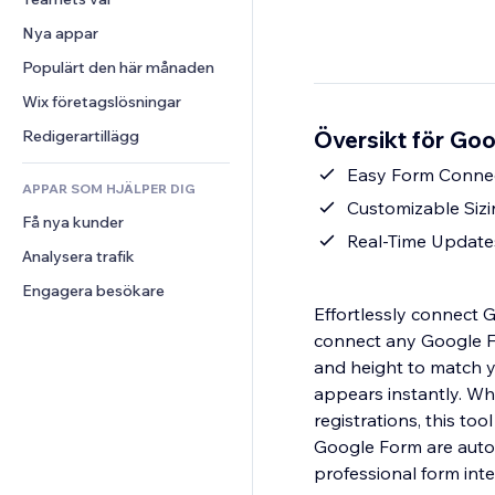
Video
Konvertering
Sidmallar
Lagerlösningar
Undersökningar
Nya appar
PDF
Bildeffekter
Dropshipping
Chatt
Fildelning
Populärt den här månaden
Knappar och menyer
Priser och abonnemang
Kommentarer
Nyheter
Banners och märken
Crowdfunding
Wix företagslösningar
Telefon
Innehållstjänster
Kalkylatorer
Mat och dryck
Community
Översikt för Go
Redigerartillägg
Texteffekter
Sök
Omdömen och recensioner
Easy Form Connect
APPAR SOM HJÄLPER DIG
Väder
CRM
Customizable Sizin
Få nya kunder
Diagram och tabeller
Real-Time Update
Analysera trafik
Engagera besökare
Effortlessly connect 
connect any Google Fo
and height to match yo
appears instantly. Wh
registrations, this t
Google Form are autom
professional form inte