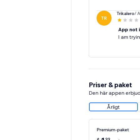
Trikalero
/ 
TR
App not i
I am tryi
Priser & paket
Den här appen erbjud
Årligt
Premium-paket
99