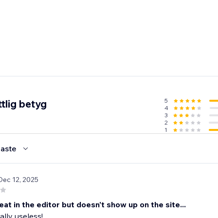
5
tlig betyg
4
3
2
1
aste
Dec 12, 2025
at in the editor but doesn't show up on the site...
tally useless!