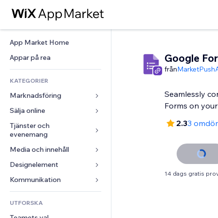
App Market Home
Google Fo
Appar på rea
från
MarketPush
KATEGORIER
Seamlessly co
Marknadsföring
Forms on your 
Sälja online
Annonser
2.3
3 omdö
Mobil
Tjänster och 
Appar för butiker
evenemang
Statistik
Frakt och leverans
Media och innehåll
Hotell
Sociala medier
Sälj-knappar
Evenemang
Designelement
Galleri
SEO
Onlinekurser
14 dags gratis pro
Restauranger
Musik
Interaktioner
Kartor och navigering
Kommunikation 
Beställtryck
Fastigheter
Podcasts
Listningar
Integritet och säkerhet
Redovisning
Formulär
UTFORSKA
Bokningar
Fotografering
E-post
Klocka
Kuponger och lojalitet
Blogg
Teamets val