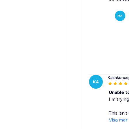
MA
Kashkonce
KA
Unable to
I'm trying
This isn't
Visa mer