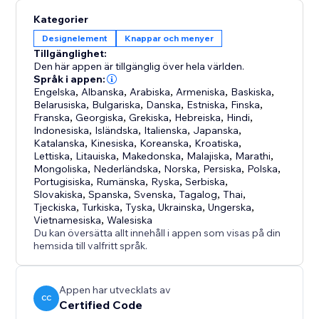
Kategorier
Designelement
Knappar och menyer
Tillgänglighet:
Den här appen är tillgänglig över hela världen.
Språk i appen:
Engelska
,
Albanska
,
Arabiska
,
Armeniska
,
Baskiska
,
Belarusiska
,
Bulgariska
,
Danska
,
Estniska
,
Finska
,
Franska
,
Georgiska
,
Grekiska
,
Hebreiska
,
Hindi
,
Indonesiska
,
Isländska
,
Italienska
,
Japanska
,
Katalanska
,
Kinesiska
,
Koreanska
,
Kroatiska
,
Lettiska
,
Litauiska
,
Makedonska
,
Malajiska
,
Marathi
,
Mongoliska
,
Nederländska
,
Norska
,
Persiska
,
Polska
,
Portugisiska
,
Rumänska
,
Ryska
,
Serbiska
,
Slovakiska
,
Spanska
,
Svenska
,
Tagalog
,
Thai
,
Tjeckiska
,
Turkiska
,
Tyska
,
Ukrainska
,
Ungerska
,
Vietnamesiska
,
Walesiska
Du kan översätta allt innehåll i appen som visas på din
hemsida till valfritt språk.
Appen har utvecklats av
CC
Certified Code