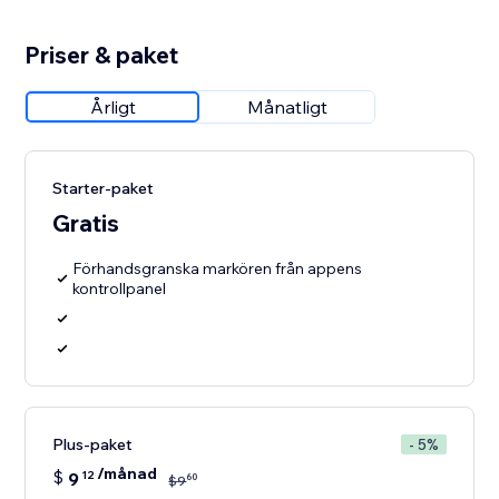
Priser & paket
Årligt
Månatligt
Starter-paket
Gratis
Förhandsgranska markören från appens
kontrollpanel
Plus-paket
- 5%
/månad
$
9
12
60
$
9