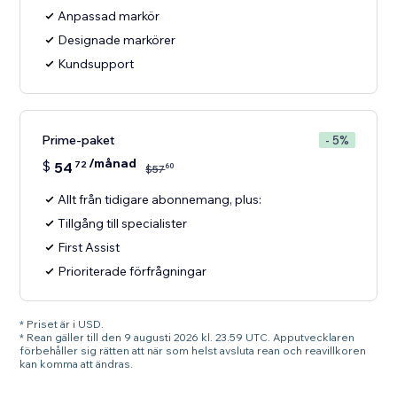
Anpassad markör
Designade markörer
Kundsupport
Prime-paket
- 5%
/månad
$
54
72
60
$
57
Allt från tidigare abonnemang, plus:
Tillgång till specialister
First Assist
Prioriterade förfrågningar
* Priset är i USD.
* Rean gäller till den 9 augusti 2026 kl. 23.59 UTC. Apputvecklaren
förbehåller sig rätten att när som helst avsluta rean och reavillkoren
kan komma att ändras.