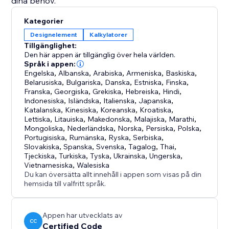
dina behov.
Kategorier
Designelement
Kalkylatorer
Tillgänglighet:
Den här appen är tillgänglig över hela världen.
Språk i appen:
Engelska
,
Albanska
,
Arabiska
,
Armeniska
,
Baskiska
,
Belarusiska
,
Bulgariska
,
Danska
,
Estniska
,
Finska
,
Franska
,
Georgiska
,
Grekiska
,
Hebreiska
,
Hindi
,
Indonesiska
,
Isländska
,
Italienska
,
Japanska
,
Katalanska
,
Kinesiska
,
Koreanska
,
Kroatiska
,
Lettiska
,
Litauiska
,
Makedonska
,
Malajiska
,
Marathi
,
Mongoliska
,
Nederländska
,
Norska
,
Persiska
,
Polska
,
Portugisiska
,
Rumänska
,
Ryska
,
Serbiska
,
Slovakiska
,
Spanska
,
Svenska
,
Tagalog
,
Thai
,
Tjeckiska
,
Turkiska
,
Tyska
,
Ukrainska
,
Ungerska
,
Vietnamesiska
,
Walesiska
Du kan översätta allt innehåll i appen som visas på din
hemsida till valfritt språk.
Appen har utvecklats av
CC
Certified Code