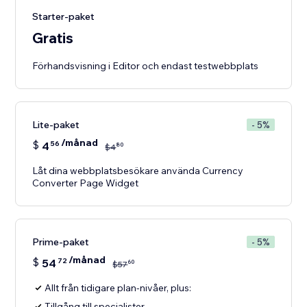
Starter-paket
Gratis
Förhandsvisning i Editor och endast testwebbplats
Lite-paket
- 5%
/månad
$
4
56
80
$
4
Låt dina webbplatsbesökare använda Currency
Converter Page Widget
Prime-paket
- 5%
/månad
$
54
72
60
$
57
Allt från tidigare plan-nivåer, plus:
Tillgång till specialister