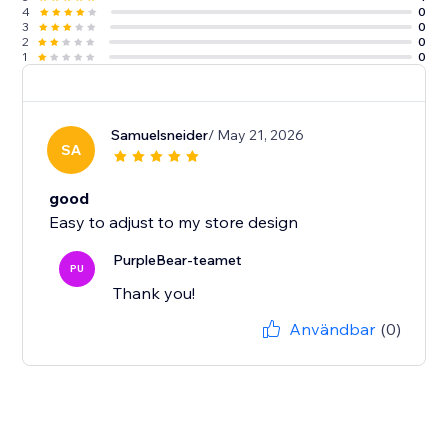
4
0
3
0
2
0
1
0
Samuelsneider
/ May 21, 2026
SA
good
Easy to adjust to my store design
PurpleBear-teamet
PU
Thank you!
Användbar
(0)