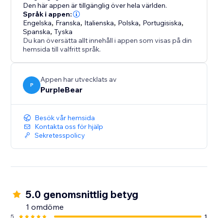
Den här appen är tillgänglig över hela världen.
Språk i appen:
Engelska
,
Franska
,
Italienska
,
Polska
,
Portugisiska
,
Spanska
,
Tyska
Du kan översätta allt innehåll i appen som visas på din
hemsida till valfritt språk.
Appen har utvecklats av
P
PurpleBear
Besök vår hemsida
Kontakta oss för hjälp
Sekretesspolicy
5.0 genomsnittlig betyg
1 omdöme
5
1