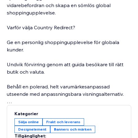
vidarebefordran och skapa en sömlös global
shoppingupplevelse.
Varför välja Country Redirect?
Ge en personlig shoppingupplevelse för globala
kunder.
Undvik förvirring genom att guida besökare till rätt
butik och valuta.
Behåll en polerad, helt varumärkesanpassad
utseende med anpassningsbara visningsalternativ.
Se till att dina köpare alltid hamnar på rätt plats –
Kategorier
börja använda Country Redirect idag.
Sälja online
Frakt och leverans
Designelement
Banners och märken
Tillgänglighet: