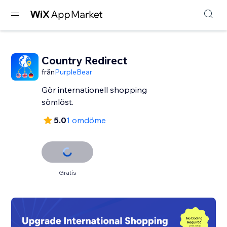
Country Redirect
från
PurpleBear
Gör internationell shopping
sömlöst.
5.0
1 omdöme
Gratis