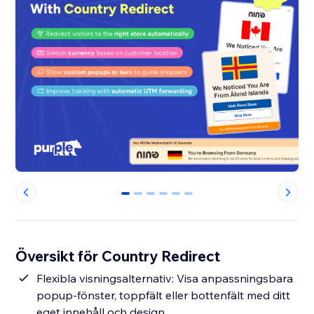
0
1
2
3
4
5
Översikt för Country Redirect
Flexibla visningsalternativ: Visa anpassningsbara
popup-fönster, toppfält eller bottenfält med ditt
eget innehåll och design.