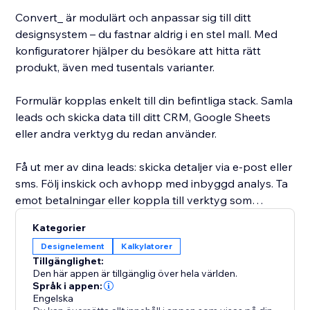
Convert_ är modulärt och anpassar sig till ditt
designsystem – du fastnar aldrig i en stel mall. Med
konfiguratorer hjälper du besökare att hitta rätt
produkt, även med tusentals varianter.
Formulär kopplas enkelt till din befintliga stack. Samla
leads och skicka data till ditt CRM, Google Sheets
eller andra verktyg du redan använder.
Få ut mer av dina leads: skicka detaljer via e-post eller
sms. Följ inskick och avhopp med inbyggd analys. Ta
emot betalningar eller koppla till verktyg som
Snipcart.
Kategorier
Designelement
Kalkylatorer
Behöver du hjälp? Kontakta vårt supportteam. Vill du
Tillgänglighet:
lansera snabbare? Concierge-tillägget bygger din
Den här appen är tillgänglig över hela världen.
kalkylator, ditt formulär eller konfigurator – klart från
Språk i appen:
Engelska
start till mål. Perfekt för avancerade behov.