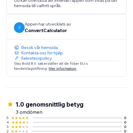
Du kan översätta allt innehåll i appen som visas på din
hemsida till valfritt språk.
Appen har utvecklats av
C
ConvertCalculator
Besök vår hemsida
Kontakta oss för hjälp
Sekretesspolicy
Stay Bold B.V. säkerställer att de följer EU:s
handelslagstiftning.
Mer information
1.0 genomsnittlig betyg
3 omdömen
5
0
4
0
3
0
2
0