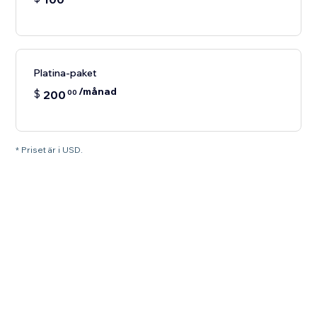
Platina-paket
/månad
$
200
00
* Priset är i USD.