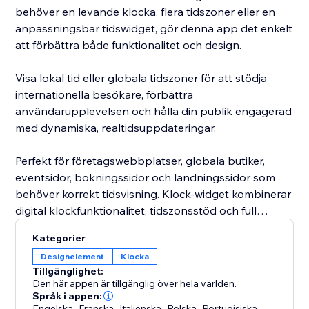
behöver en levande klocka, flera tidszoner eller en
anpassningsbar tidswidget, gör denna app det enkelt
att förbättra både funktionalitet och design.
Visa lokal tid eller globala tidszoner för att stödja
internationella besökare, förbättra
användarupplevelsen och hålla din publik engagerad
med dynamiska, realtidsuppdateringar.
Perfekt för företagswebbplatser, globala butiker,
eventsidor, bokningssidor och landningssidor som
behöver korrekt tidsvisning. Klock-widget kombinerar
digital klockfunktionalitet, tidszonsstöd och full
anpassning, vilket gör det till den perfekta lösningen
Kategorier
för att lägga till en levande klockwidget på din
Designelement
Klocka
webbplats.
Tillgänglighet:
Den här appen är tillgänglig över hela världen.
Förbättra din webbplats med en modern,
Språk i appen:
Engelska
,
Franska
,
Italienska
,
Polska
,
Portugisiska
,