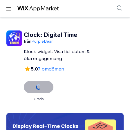
Clock: Digital Time
från
PurpleBear
Klock-widget: Visa tid, datum &
öka engagemang
5.0
7 omdömen
Gratis