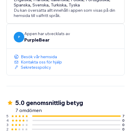
anpassningsbar tidsvisning och ge dina besökare
Spanska
,
Svenska
,
Turkiska
,
Tyska
den information de behöver - i realtid.
Du kan översätta allt innehåll i appen som visas på din
hemsida till valfritt språk.
Appen har utvecklats av
P
PurpleBear
Besök vår hemsida
Kontakta oss för hjälp
Sekretesspolicy
5.0 genomsnittlig betyg
7 omdömen
5
7
4
0
3
0
2
0