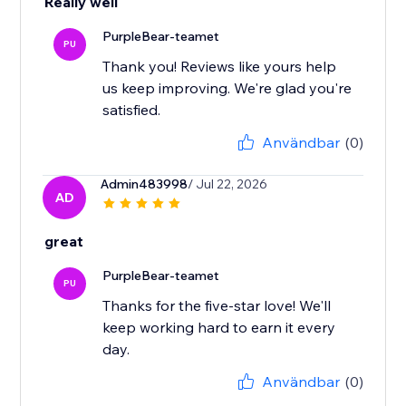
Really well
PurpleBear-teamet
PU
Thank you! Reviews like yours help
us keep improving. We're glad you're
satisfied.
Användbar
(0)
Admin483998
/ Jul 22, 2026
AD
great
PurpleBear-teamet
PU
Thanks for the five-star love! We'll
keep working hard to earn it every
day.
Användbar
(0)