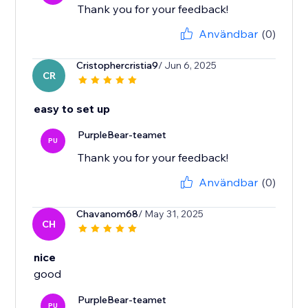
Användbar
(0)
Cristophercristia9
/ Jun 6, 2025
CR
easy to set up
PurpleBear-teamet
PU
Thank you for your feedback!
Användbar
(0)
Chavanom68
/ May 31, 2025
CH
nice
good
PurpleBear-teamet
PU