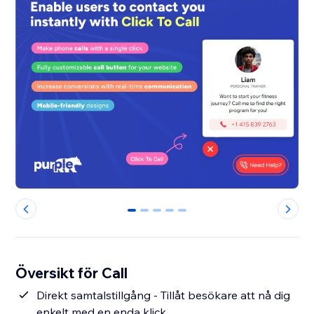
0
1
2
3
4
Översikt för Call
Direkt samtalstillgång - Tillåt besökare att nå dig
enkelt med en enda klick