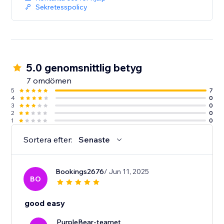
Sekretesspolicy
5.0 genomsnittlig betyg
7 omdömen
5
7
4
0
3
0
2
0
1
0
Sortera efter:
Senaste
Bookings2676
/ Jun 11, 2025
BO
good easy
PurpleBear-teamet