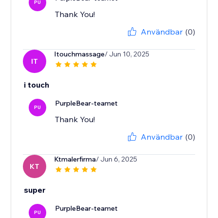
PU
Thank You!
Användbar
(0)
Itouchmassage
/ Jun 10, 2025
IT
i touch
PurpleBear-teamet
PU
Thank You!
Användbar
(0)
Ktmalerfirma
/ Jun 6, 2025
KT
super
PurpleBear-teamet
PU