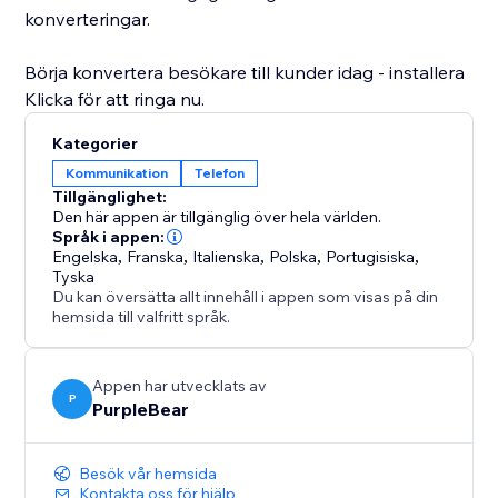
konverteringar.
Börja konvertera besökare till kunder idag - installera
Klicka för att ringa nu.
Kategorier
Kommunikation
Telefon
Tillgänglighet:
Den här appen är tillgänglig över hela världen.
Språk i appen:
Engelska
,
Franska
,
Italienska
,
Polska
,
Portugisiska
,
Tyska
Du kan översätta allt innehåll i appen som visas på din
hemsida till valfritt språk.
Appen har utvecklats av
P
PurpleBear
Besök vår hemsida
Kontakta oss för hjälp