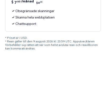
/månad
$
7
60
00
$
8
Obegränsade skanningar
Skanna hela webbplatsen
Chattsupport
* Priset är i USD.
* Rean gäller till den 9 augusti 2026 kl. 23.59 UTC. Apputvecklaren
förbehåller sig rätten att när som helst avsluta rean och reavillkoren
kan komma att ändras.