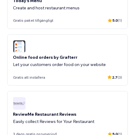
Today's Menu
Create and host restaurant menus
Gratis paket tillgängligt
5.0
(1)
Online food orders by Grafterr
Let your customers order food on your website
Gratis att installera
2.7
(3)
ReviewMe Restaurant Reviews
Easily collect Reviews for Your Restaurant
3 dags gratis provperiod
5.0
(1)