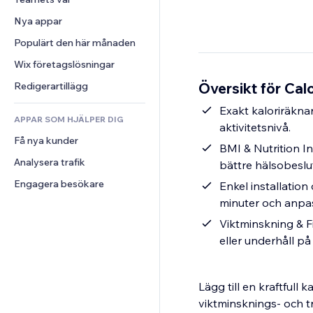
Video
Konvertering
Sidmallar
Lagerlösningar
Undersökningar
Nya appar
PDF
Bildeffekter
Dropshipping
Chatt
Fildelning
Populärt den här månaden
Knappar och menyer
Priser och abonnemang
Kommentarer
Nyheter
Banners och märken
Crowdfunding
Wix företagslösningar
Telefon
Innehållstjänster
Kalkylatorer
Mat och dryck
Community
Översikt för Cal
Redigerartillägg
Texteffekter
Sök
Omdömen och recensioner
Exakt kaloriräknar
APPAR SOM HJÄLPER DIG
Väder
CRM
aktivitetsnivå.
Få nya kunder
Diagram och tabeller
BMI & Nutrition In
Analysera trafik
bättre hälsobeslu
Engagera besökare
Enkel installatio
minuter och anpas
Viktminskning & Fi
eller underhåll p
Lägg till en kraftfull
viktminsknings- och t