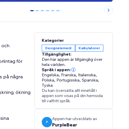
0
1
2
3
4
5
Kategorier
d och
Designelement
Kalkylatorer
Tillgänglighet:
Den här appen är tillgänglig över
riintag för
hela världen.
Språk i appen:
Engelska
,
Franska
,
Italienska
,
ts på några
Polska
,
Portugisiska
,
Spanska
,
Tyska
Du kan översätta allt innehåll i
nskning, ökning
appen som visas på din hemsida
till valfritt språk.
 sina
Appen har utvecklats av
P
PurpleBear