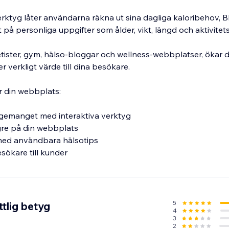
ktyg låter användarna räkna ut sina dagliga kaloribehov, 
å personliga uppgifter som ålder, vikt, längd och aktivitets
dietister, gym, hälso-bloggar och wellness-webbplatser, ökar
verkligt värde till dina besökare.
r din webbplats:
gemanget med interaktiva verktyg
gre på din webbplats
med användbara hälsotips
sökare till kunder
5
tlig betyg
4
3
2