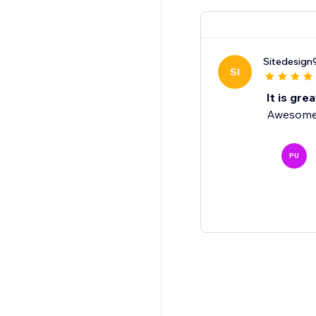
Sitedesign
SI
It is grea
Awesome
PU