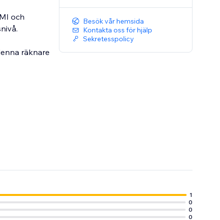
BMI och
Besök vår hemsida
nivå.
Kontakta oss för hjälp
Sekretesspolicy
 denna räknare
1
0
0
0