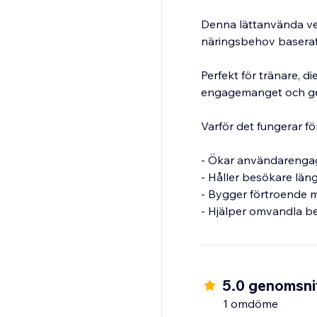
Denna lättanvända ver
näringsbehov baserat p
Perfekt för tränare, 
engagemanget och ger 
Varför det fungerar fö
- Ökar användarenga
- Håller besökare län
- Bygger förtroende 
- Hjälper omvandla be
5.0 genomsnit
1 omdöme