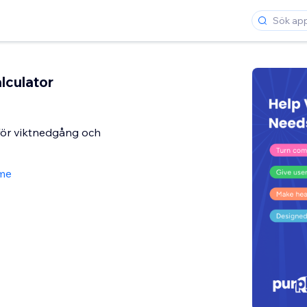
lculator
för viktnedgång och
me