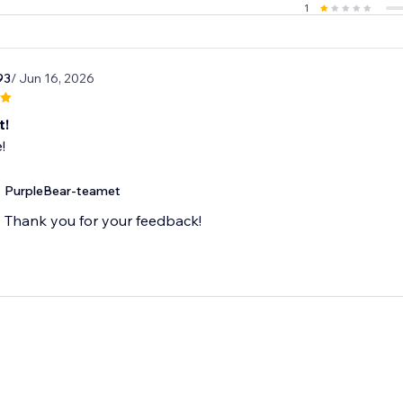
1
93
/ Jun 16, 2026
t!
!
PurpleBear-teamet
Thank you for your feedback!