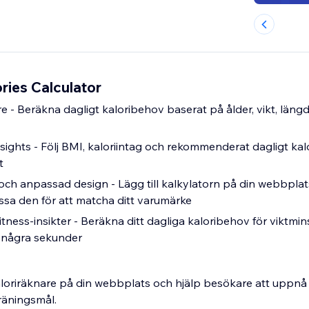
ories Calculator
e - Beräkna dagligt kaloribehov baserat på ålder, vikt, läng
sights - Följ BMI, kaloriintag och rekommenderat dagligt kalo
t
n och anpassad design - Lägg till kalkylatorn på din webbpla
sa den för att matcha ditt varumärke
tness-insikter - Beräkna ditt dagliga kaloribehov för viktmi
å några sekunder
 kaloriräknare på din webbplats och hjälp besökare att uppnå
räningsmål.