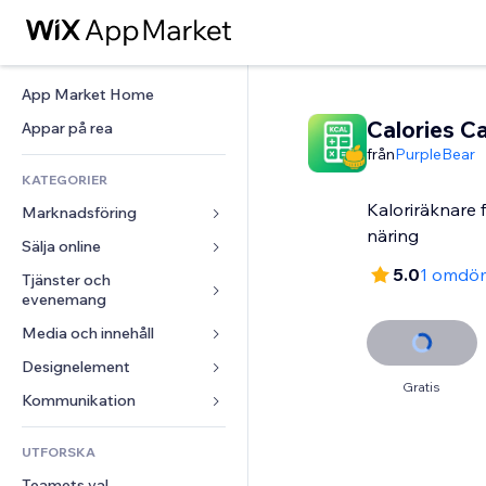
App Market Home
Calories Ca
Appar på rea
från
PurpleBear
KATEGORIER
Kaloriräknare 
Marknadsföring
näring
Sälja online
Annonser
5.0
1 omdö
Mobil
Tjänster och 
Appar för butiker
evenemang
Statistik
Frakt och leverans
Media och innehåll
Hotell
Sociala medier
Sälj-knappar
Evenemang
Designelement
Galleri
SEO
Onlinekurser
Gratis
Restauranger
Musik
Interaktioner
Kartor och navigering
Kommunikation 
Beställtryck
Fastigheter
Podcasts
Listningar
Integritet och säkerhet
Redovisning
Formulär
UTFORSKA
Bokningar
Fotografering
E-post
Klocka
Kuponger och lojalitet
Blogg
Teamets val