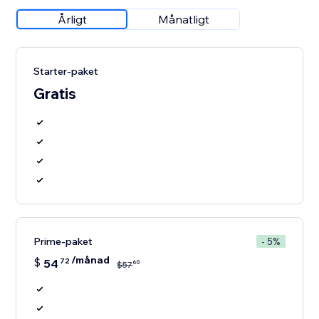
Årligt
Månatligt
Starter-paket
Gratis
Prime-paket
- 5%
/månad
$
54
72
60
$
57