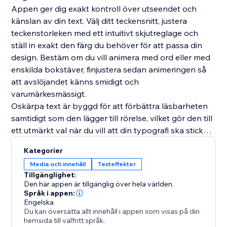
Appen ger dig exakt kontroll över utseendet och
känslan av din text. Välj ditt teckensnitt, justera
teckenstorleken med ett intuitivt skjutreglage och
ställ in exakt den färg du behöver för att passa din
design. Bestäm om du vill animera med ord eller med
enskilda bokstäver, finjustera sedan animeringen så
att avslöjandet känns smidigt och
varumärkesmässigt.
Oskärpa text är byggd för att förbättra läsbarheten
samtidigt som den lägger till rörelse, vilket gör den till
ett utmärkt val när du vill att din typografi ska sticka
ut utan att överväldiga resten av sidan. Använd den
Kategorier
för att markera lanseringar, introducera taglines eller
Media och innehåll
Texteffekter
helt enkelt ge din webbplats ett mer polerat och
Tillgänglighet:
uppslukande första intryck.
Den här appen är tillgänglig över hela världen.
Språk i appen:
Engelska
Du kan översätta allt innehåll i appen som visas på din
hemsida till valfritt språk.