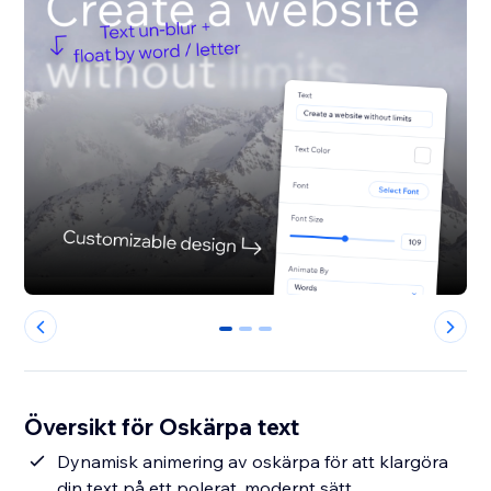
0
1
2
Översikt för Oskärpa text
Dynamisk animering av oskärpa för att klargöra
din text på ett polerat, modernt sätt