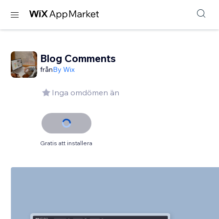
Blog Comments
från
By Wix
Inga omdömen än
Gratis att installera