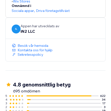
-
Wix Stores
Omnämnd i
Sociala appar
,
Driva företagstillväxt
Appen har utvecklats av
IL
iN2 LLC
Besök vår hemsida
Kontakta oss för hjälp
Sekretesspolicy
4.8 genomsnittlig betyg
695 omdömen
5
622
4
34
3
17
2
3
1
19