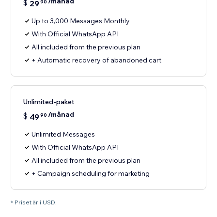
/månad
$
29
90
Up to 3,000 Messages Monthly
With Official WhatsApp API
All included from the previous plan
+ Automatic recovery of abandoned cart
Unlimited-paket
/månad
$
49
90
Unlimited Messages
With Official WhatsApp API
All included from the previous plan
+ Campaign scheduling for marketing
* Priset är i USD.