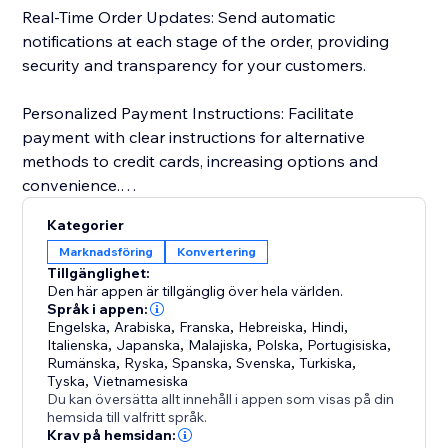
Real-Time Order Updates: Send automatic
notifications at each stage of the order, providing
security and transparency for your customers.
Personalized Payment Instructions: Facilitate
payment with clear instructions for alternative
methods to credit cards, increasing options and
convenience.
Kategorier
Customer Import and Segmentation: Automatically
Marknadsföring
Konvertering
import customer data, simplifying management and
Tillgänglighet:
personalized segmentation. Keep a detailed history
Den här appen är tillgänglig över hela världen.
for more effective and targeted campaigns.
Språk i appen:
Engelska
,
Arabiska
,
Franska
,
Hebreiska
,
Hindi
,
Italienska
,
Japanska
,
Malajiska
,
Polska
,
Portugisiska
,
Rumänska
,
Ryska
,
Spanska
,
Svenska
,
Turkiska
,
Tyska
,
Vietnamesiska
Du kan översätta allt innehåll i appen som visas på din
hemsida till valfritt språk.
Krav på hemsidan: