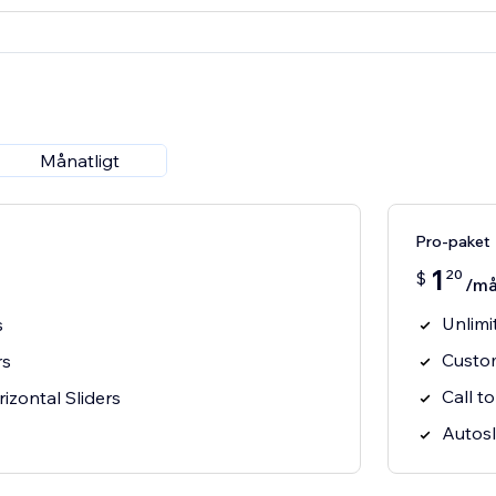
Månatligt
Pro-paket
1
20
$
/m
Unlimi
s
Custom
rs
Call t
rizontal Sliders
Autosl