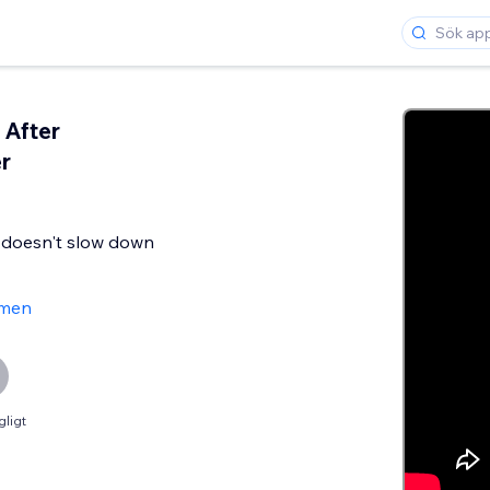
 After
r
t doesn't slow down
men
gligt