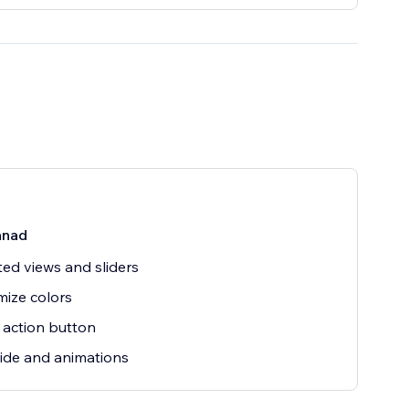
ånad
ted views and sliders
ize colors
o action button
ide and animations