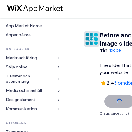
App Market Home
Before and
Appar på rea
Image slide
KATEGORIER
från
Pixobe
Marknadsföring
The slider tha
Sälja online
Annonser
your website.
Mobil
Tjänster och 
Appar för butiker
evenemang
2.4
3 omdö
Statistik
Frakt och leverans
Media och innehåll
Hotell
Sociala medier
Sälj-knappar
Evenemang
Designelement
Galleri
SEO
Onlinekurser
Restauranger
Musik
Interaktioner
Kartor och navigering
Kommunikation 
Beställtryck
Gratis paket tillgän
Fastigheter
Podcasts
Listningar
Integritet och säkerhet
Redovisning
Formulär
UTFORSKA
Bokningar
Fotografering
E-post
Klocka
Kuponger och lojalitet
Blogg
Teamets val