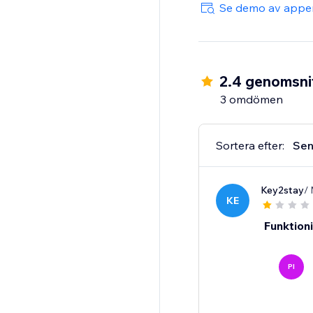
Se demo av appe
2.4 genomsnit
3 omdömen
Sortera efter:
Sen
Key2stay
/
KE
Funktioni
PI