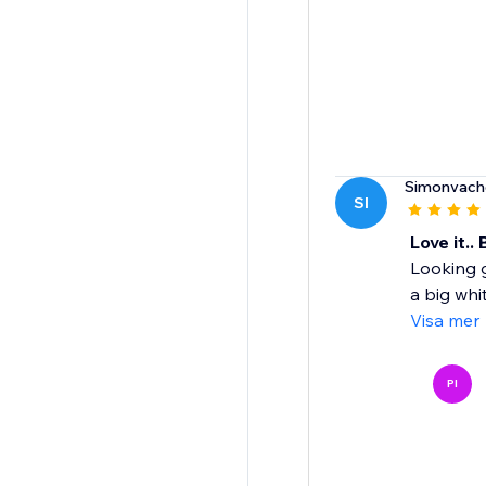
Simonvach
SI
Love it.. B
Looking g
a big whi
Visa mer
PI