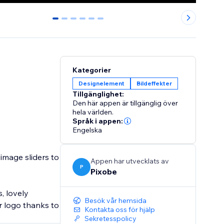
0
1
2
3
4
5
Kategorier
Designelement
Bildeffekter
Tillgänglighet:
Den här appen är tillgänglig över
hela världen.
Språk i appen:
Engelska
image sliders to
Appen har utvecklats av
P
Pixobe
, lovely
Besök vår hemsida
r logo thanks to
Kontakta oss för hjälp
Sekretesspolicy