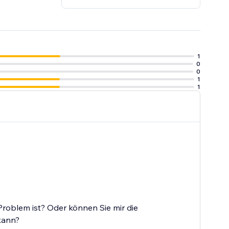
1
0
0
1
1
 Problem ist? Oder können Sie mir die
 kann?