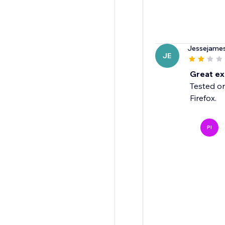
Jessejamess
JE
Great ex
Tested on
Firefox.
PI