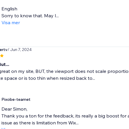
English
Sorry to know that. May I...
Visa mer
ertv
/ Jun 7, 2024
ut...
reat on my site, BUT, the viewport does not scale proportio
te space or is too thin when resized back to...
Pixobe-teamet
Dear Simon,
Thank you a ton for the feedback, its really a big boost for 
issue as there is limitation from Wix...