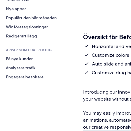
Video
Konvertering
Sidmallar
Lagerlösningar
Undersökningar
Nya appar
PDF
Bildeffekter
Dropshipping
Chatt
Fildelning
Populärt den här månaden
Knappar och menyer
Priser och abonnemang
Kommentarer
Nyheter
Banners och märken
Crowdfunding
Wix företagslösningar
Telefon
Innehållstjänster
Kalkylatorer
Mat och dryck
Community
Översikt för Bef
Redigerartillägg
Texteffekter
Sök
Omdömen och recensioner
Horizontal and Ver
APPAR SOM HJÄLPER DIG
Väder
CRM
Customize colors
Få nya kunder
Diagram och tabeller
Auto slide and an
Analysera trafik
Customize drag ha
Engagera besökare
Introducing our innova
your website without 
You may easily improve
animations, automated
our creative responsiv