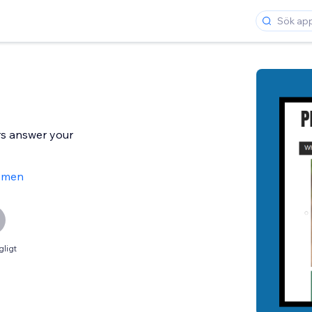
ors answer your
ömen
gligt