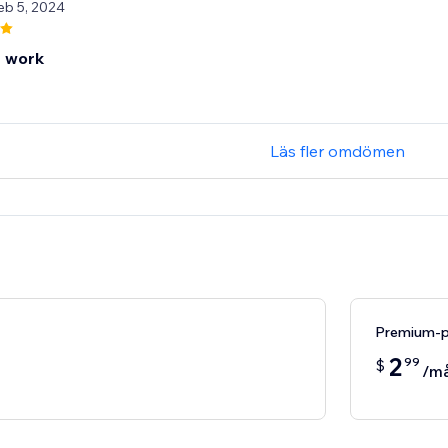
eb 5, 2024
 work
Läs fler omdömen
Premium-p
2
99
$
/m