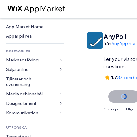
App Market Home
AnyPoll
Appar på rea
från
AnyApp.me
KATEGORIER
Let your visit
Marknadsföring
questions
Sälja online
Annonser
1.7
37 omd
Mobil
Tjänster och 
Appar för butiker
evenemang
Statistik
Frakt och leverans
Media och innehåll
Hotell
Sociala medier
Sälj-knappar
Evenemang
Designelement
Galleri
SEO
Onlinekurser
Gratis paket tillgän
Restauranger
Musik
Interaktioner
Kartor och navigering
Kommunikation 
Beställtryck
Fastigheter
Podcasts
Listningar
Integritet och säkerhet
Redovisning
Formulär
UTFORSKA
Bokningar
Fotografering
E-post
Klocka
Kuponger och lojalitet
Blogg
Teamets val