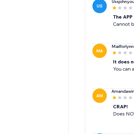
Ussjohnyo
US
The APP
Cannot b
Mailforlynn
MA
It does n
You can a
Amandawin
AM
CRAP!
Does NOT