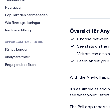
Video
Konvertering
Sidmallar
Lagerlösningar
Undersökningar
Nya appar
PDF
Bildeffekter
Dropshipping
Chatt
Fildelning
Populärt den här månaden
Knappar och menyer
Priser och abonnemang
Kommentarer
Nyheter
Banners och märken
Crowdfunding
Wix företagslösningar
Telefon
Innehållstjänster
Kalkylatorer
Mat och dryck
Community
Översikt för Any
Redigerartillägg
Texteffekter
Sök
Omdömen och recensioner
Choose between 
APPAR SOM HJÄLPER DIG
Väder
CRM
See stats on the r
Få nya kunder
Diagram och tabeller
Visitors can also 
Analysera trafik
Learn about your v
Engagera besökare
With the AnyPoll app,
It's as simple as addi
see what your visitors
The Poll app reports 