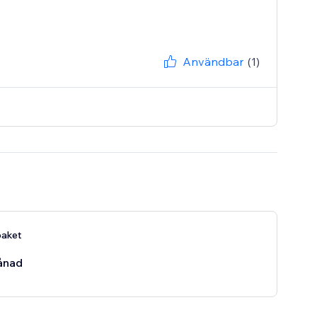
Användbar
(1)
aket
ånad