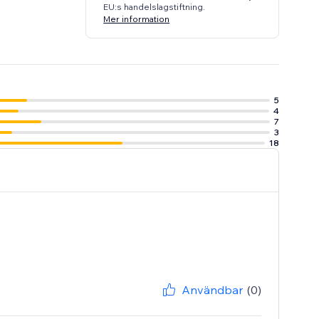
EU:s handelslagstiftning.
Mer information
5
4
7
3
18
Användbar
(0)