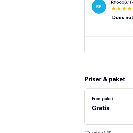
Rflood8
/ F
RF
Does not
Priser & paket
Free-paket
Gratis
* Priset är i USD.