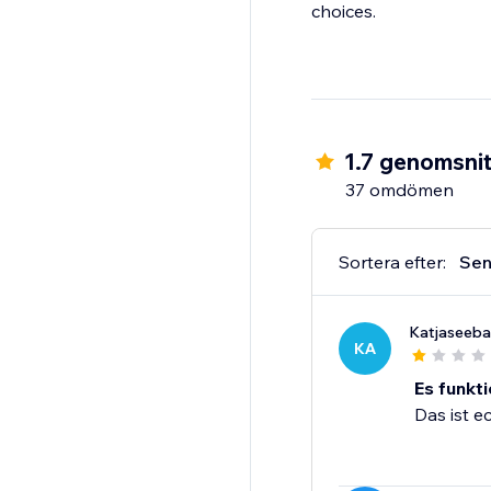
choices.
1.7 genomsnit
37 omdömen
Sortera efter:
Sen
Katjaseeb
KA
Es funktio
Das ist e