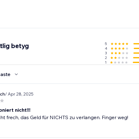
5
tlig betyg
4
3
2
1
aste
ach
/ Apr 28, 2025
niert nicht!!!
cht frech, das Geld für NICHTS zu verlangen. Finger weg!