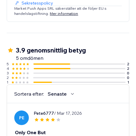
Sekretesspolicy
Market Push Apps SRL säkerställer att de följer EU:s
handelslagstiftning.
Mer information
3.9 genomsnittlig betyg
5 omdömen
5
2
4
2
3
0
2
0
1
1
Sortera efter:
Senaste
Pete6777
/ Mar 17, 2026
PE
Only One But