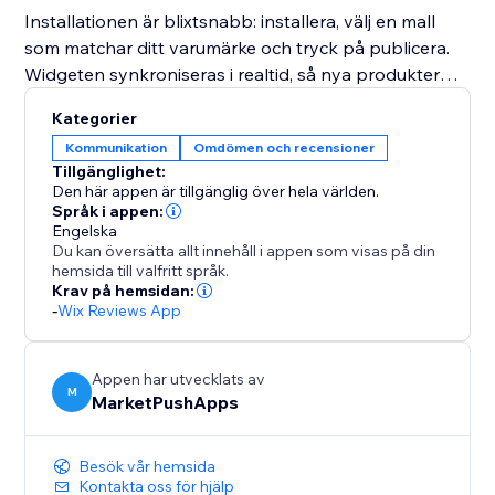
Installationen är blixtsnabb: installera, välj en mall
som matchar ditt varumärke och tryck på publicera.
Widgeten synkroniseras i realtid, så nya produkter
och recensioner flödar in automatiskt – ingen
Kategorier
kopiering, klistring eller kodjusteringar krävs. Bakom
Kommunikation
Omdömen och recensioner
kulisserna håller lazy loading och smart batching
Tillgänglighet:
laddningstiderna snabba även med tusentals
Den här appen är tillgänglig över hela världen.
recensioner, så att dina Core Web Vitals förblir gröna.
Språk i appen:
Engelska
Du kan översätta allt innehåll i appen som visas på din
Mer trovärdighet, mindre ansträngning – ge köpare
hemsida till valfritt språk.
alla anledningar att lita på din butik och betala med
Krav på hemsidan:
-
Wix Reviews App
förtroende.
Appen har utvecklats av
M
MarketPushApps
Besök vår hemsida
Kontakta oss för hjälp