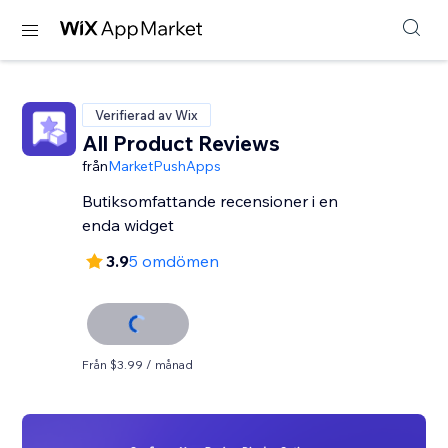
Verifierad av Wix
All Product Reviews
från
MarketPushApps
Butiksomfattande recensioner i en
enda widget
3.9
5 omdömen
Från $3.99 / månad