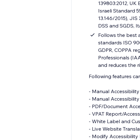
139803:2012, UK E
Israeli Standard 
13.146/2015), JIS
DSS and SGDS, It
Follows the best a
standards ISO 900
GDPR, COPPA regul
Professionals (IAA
and reduces the ri
Following features c
- Manual Accessibility Audit Report
- Manual Accessibility Remediation
- PDF/Document Accessibility Remediation
- VPAT Report/Accessibility Conformance Report(ACR)
- White Label and Custom Branding
- Live Website Translations
- Modify Accessibility Menu