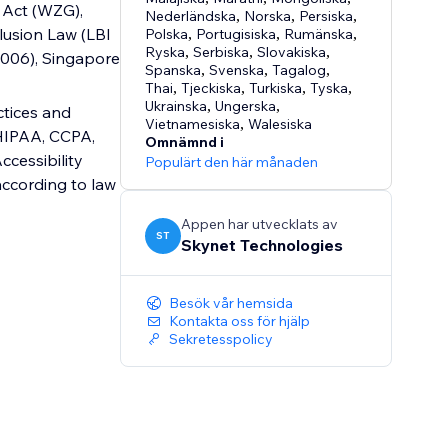
 Act (WZG),
Nederländska
,
Norska
,
Persiska
,
lusion Law (LBI
Polska
,
Portugisiska
,
Rumänska
,
Ryska
,
Serbiska
,
Slovakiska
,
 2006), Singapore
Spanska
,
Svenska
,
Tagalog
,
Thai
,
Tjeckiska
,
Turkiska
,
Tyska
,
Ukrainska
,
Ungerska
,
ctices and
Vietnamesiska
,
Walesiska
 HIPAA, CCPA,
Omnämnd i
cessibility
Populärt den här månaden
according to law
Appen har utvecklats av
ST
Skynet Technologies
Besök vår hemsida
Kontakta oss för hjälp
Sekretesspolicy