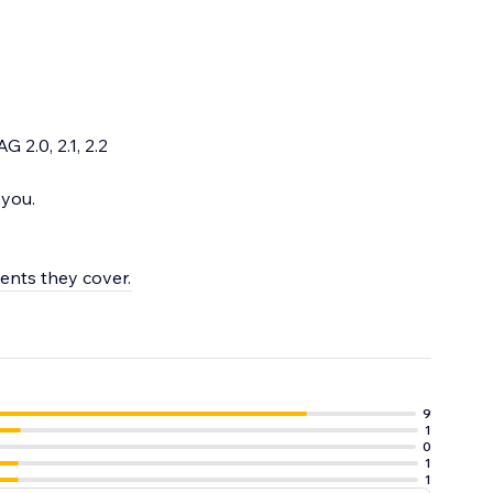
 2.0, 2.1, 2.2
 you.
ments they cover.
9
1
0
1
1