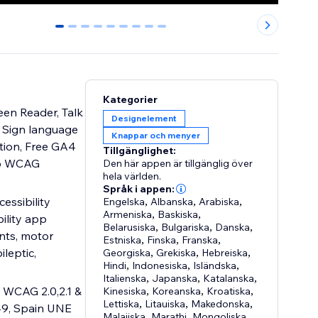
0
1
2
3
4
5
6
7
8
Kategorier
een Reader, Talk
Designelement
s, Sign language
Knappar och menyer
ition, Free GA4
Tillgänglighet:
top WCAG
Den här appen är tillgänglig över
hela världen.
Språk i appen:
essibility
Engelska
,
Albanska
,
Arabiska
,
Armeniska
,
Baskiska
,
ility app
Belarusiska
,
Bulgariska
,
Danska
,
nts, motor
Estniska
,
Finska
,
Franska
,
ileptic,
Georgiska
,
Grekiska
,
Hebreiska
,
Hindi
,
Indonesiska
,
Isländska
,
Italienska
,
Japanska
,
Katalanska
,
 WCAG 2.0,2.1 &
Kinesiska
,
Koreanska
,
Kroatiska
,
Lettiska
,
Litauiska
,
Makedonska
,
49, Spain UNE
Malajiska
,
Marathi
,
Mongoliska
,