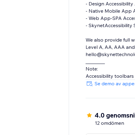
- Design Accessibility Audit
- Native Mobile App Accessibility Audit
- Web App-SPA Accessibility Audit
- SkynetAccessibility Scanner
We also provide full w
Level A, AA, AAA and 
hello@skynettechnolog
________
Note:
Accessibility toolbars
Se demo av appe
4.0 genomsnit
12 omdömen