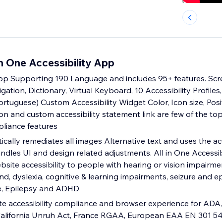
in One Accessibility App
App Supporting 190 Language and includes 95+ features. Scr
gation, Dictionary, Virtual Keyboard, 10 Accessibility Profile
Portuguese) Custom Accessibility Widget Color, Icon size, Pos
ion and custom accessibility statement link are few of the 
pliance features
tically remediates all images Alternative text and uses the acc
ndles UI and design related adjustments. All in One Accessib
site accessibility to people with hearing or vision impairme
ind, dyslexia, cognitive & learning impairments, seizure and ep
e, Epilepsy and ADHD
te accessibility compliance and browser experience for ADA,
 California Unruh Act, France RGAA, European EAA EN 301 5