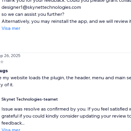
Thank you for your feedback. Could you please grant colla
designer1@skynettechnologies.com
so we can assist you further?
Alternatively, you may reinstall the app, and we will review i
Visa mer
ep 26, 2025
bugs
 my website loads the plugin, the header, menu and main sec
y of it.
Skynet Technologies-teamet
Issue was resolve as confirmed by you. If you feel satisfie
grateful if you could kindly consider updating your review to
feedback...
Visa mer