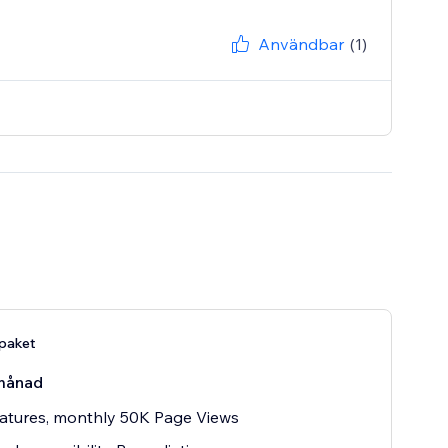
Användbar
(1)
-paket
månad
atures, monthly 50K Page Views