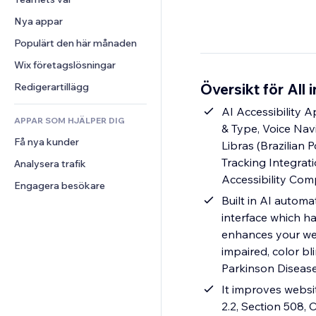
Video
Konvertering
Sidmallar
Lagerlösningar
Undersökningar
Nya appar
PDF
Bildeffekter
Dropshipping
Chatt
Fildelning
Populärt den här månaden
Knappar och menyer
Priser och abonnemang
Kommentarer
Nyheter
Banners och märken
Crowdfunding
Wix företagslösningar
Telefon
Innehållstjänster
Kalkylatorer
Mat och dryck
Community
Översikt för All 
Redigerartillägg
Texteffekter
Sök
Omdömen och recensioner
AI Accessibility 
APPAR SOM HJÄLPER DIG
Väder
CRM
& Type, Voice Navi
Få nya kunder
Diagram och tabeller
Libras (Brazilian 
Tracking Integrat
Analysera trafik
Accessibility Com
Engagera besökare
Built in AI automa
interface which ha
enhances your web
impaired, color bl
Parkinson Diseas
It improves websi
2.2, Section 508,