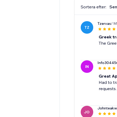
Sortera efter:
Sen
Tzervas
/ M
TZ
Greek tr
The Greek
Info30445
IN
Great Ap
Had to tr
requests.
Johnteakw
JO