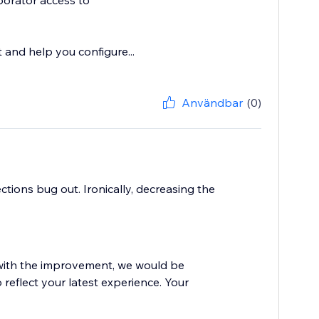
borator access to
t and help you configure...
Användbar
(0)
tions bug out. Ironically, decreasing the
d with the improvement, we would be
 reflect your latest experience. Your