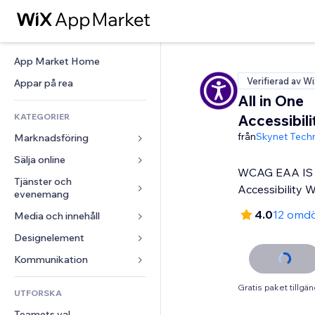
App Market Home
Verifierad av Wi
Appar på rea
All in One
KATEGORIER
Accessibil
från
Skynet Tech
Marknadsföring
Sälja online
Annonser
WCAG EAA IS 
Mobil
Tjänster och 
Appar för butiker
Accessibility 
evenemang
Statistik
Frakt och leverans
4.0
12 omd
Media och innehåll
Hotell
Sociala medier
Sälj-knappar
Evenemang
Designelement
Galleri
SEO
Onlinekurser
Restauranger
Musik
Interaktioner
Kartor och navigering
Kommunikation 
Beställtryck
Fastigheter
Podcasts
Listningar
Integritet och säkerhet
Redovisning
Formulär
Gratis paket tillgän
UTFORSKA
Bokningar
Fotografering
E-post
Klocka
Kuponger och lojalitet
Blogg
Teamets val