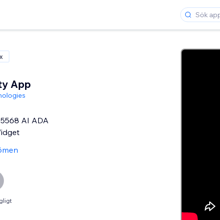
x
ity App
nologies
5568 AI ADA
Widget
ömen
gligt