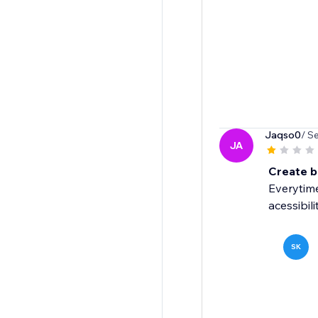
Jaqso0
/ S
JA
Create 
Everytime
acessibilit
SK