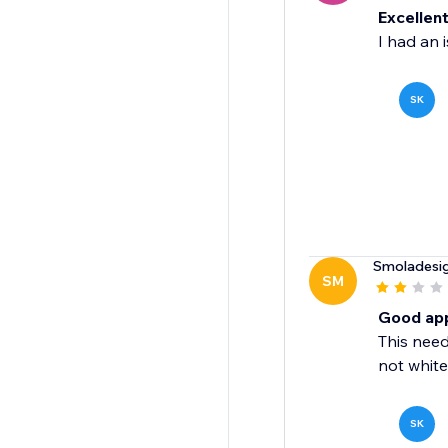
Excellen
I had an i
SK
Smoladesi
SM
Good app,
This need
not white
SK