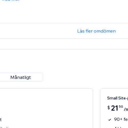
Läs fler omdömen
Månatligt
Small Site
21
50
$
/
90+ fe
t